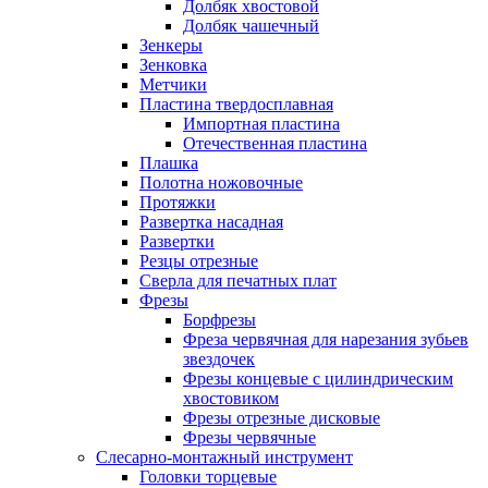
Долбяк хвостовой
Долбяк чашечный
Зенкеры
Зенковка
Метчики
Пластина твердосплавная
Импортная пластина
Отечественная пластина
Плашка
Полотна ножовочные
Протяжки
Развертка насадная
Развертки
Резцы отрезные
Сверла для печатных плат
Фрезы
Борфрезы
Фреза червячная для нарезания зубьев
звездочек
Фрезы концевые с цилиндрическим
хвостовиком
Фрезы отрезные дисковые
Фрезы червячные
Слесарно-монтажный инструмент
Головки торцевые