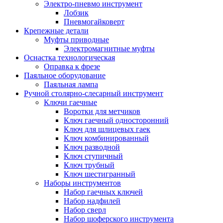
Электро-пневмо инструмент
Лобзик
Пневмогайковерт
Крепежные детали
Муфты приводные
Электромагнитные муфты
Оснастка технологическая
Оправка к фрезе
Паяльное оборудование
Паяльная лампа
Ручной столярно-слесарный инструмент
Ключи гаечные
Воротки для метчиков
Ключ гаечный односторонний
Ключ для шлицевых гаек
Ключ комбинированный
Ключ разводной
Ключ ступичный
Ключ трубный
Ключ шестигранный
Наборы инструментов
Набор гаечных ключей
Набор надфилей
Набор сверл
Набор шоферского инструмента