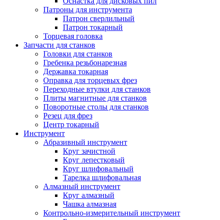
Оснастка для дисковых пил
Патроны для инструмента
Патрон сверлильный
Патрон токарный
Торцевая головка
Запчасти для станков
Головки для станков
Гребенка резьбонарезная
Державка токарная
Оправка для торцевых фрез
Переходные втулки для станков
Плиты магнитные для станков
Поворотные столы для станков
Резец для фрез
Центр токарный
Инструмент
Абразивный инструмент
Круг зачистной
Круг лепестковый
Круг шлифовальный
Тарелка шлифовальная
Алмазный инструмент
Круг алмазный
Чашка алмазная
Контрольно-измерительный инструмент