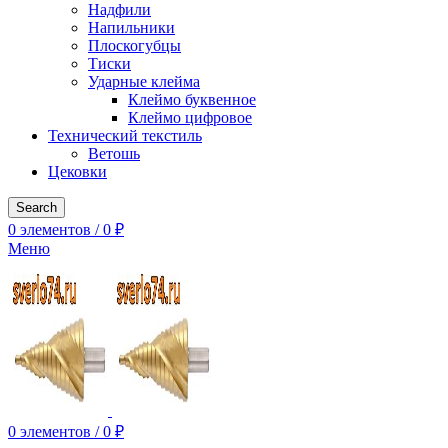
Надфили
Напильники
Плоскогубцы
Тиски
Ударные клейма
Клеймо буквенное
Клеймо цифровое
Технический текстиль
Ветошь
Цековки
Search
0
элементов
/
0
₽
Меню
0
элементов
/
0
₽