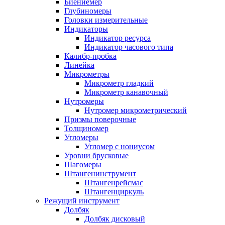
Биениемер
Глубиномеры
Головки измерительные
Индикаторы
Индикатор ресурса
Индикатор часового типа
Калибр-пробка
Линейка
Микрометры
Микрометр гладкий
Микрометр канавочный
Нутромеры
Нутромер микрометрический
Призмы поверочные
Толщиномер
Угломеры
Угломер с нониусом
Уровни брусковые
Шагомеры
Штангенинструмент
Штангенрейсмас
Штангенциркуль
Режущий инструмент
Долбяк
Долбяк дисковый