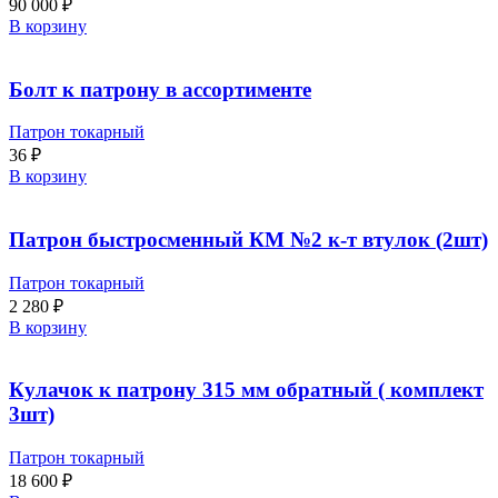
90 000
₽
В корзину
Болт к патрону в ассортименте
Патрон токарный
36
₽
В корзину
Патрон быстросменный КМ №2 к-т втулок (2шт)
Патрон токарный
2 280
₽
В корзину
Кулачок к патрону 315 мм обратный ( комплект
3шт)
Патрон токарный
18 600
₽