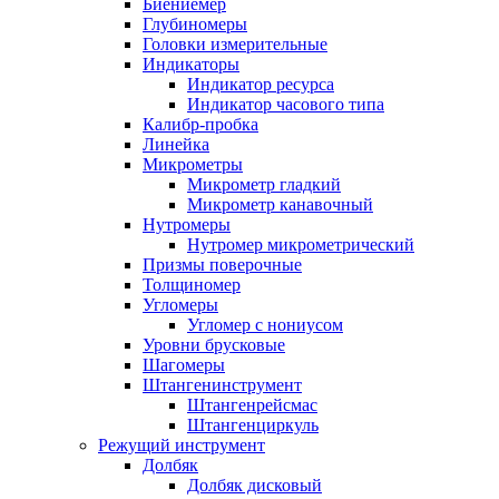
Биениемер
Глубиномеры
Головки измерительные
Индикаторы
Индикатор ресурса
Индикатор часового типа
Калибр-пробка
Линейка
Микрометры
Микрометр гладкий
Микрометр канавочный
Нутромеры
Нутромер микрометрический
Призмы поверочные
Толщиномер
Угломеры
Угломер с нониусом
Уровни брусковые
Шагомеры
Штангенинструмент
Штангенрейсмас
Штангенциркуль
Режущий инструмент
Долбяк
Долбяк дисковый