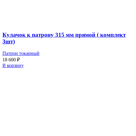
Кулачок к патрону 315 мм прямой ( комплект
3шт)
Патрон токарный
18 600
₽
В корзину