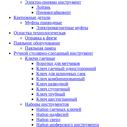
Электро-пневмо инструмент
Лобзик
Пневмогайковерт
Крепежные детали
Муфты приводные
Электромагнитные муфты
Оснастка технологическая
Оправка к фрезе
Паяльное оборудование
Паяльная лампа
Ручной столярно-слесарный инструмент
Ключи гаечные
Воротки для метчиков
Ключ гаечный односторонний
Ключ для шлицевых гаек
Ключ комбинированный
Ключ разводной
Ключ ступичный
Ключ трубный
Ключ шестигранный
Наборы инструментов
Набор гаечных ключей
Набор надфилей
Набор сверл
Набор шоферского инструмента