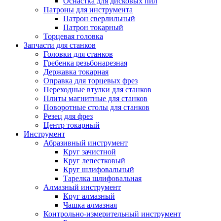
Оснастка для дисковых пил
Патроны для инструмента
Патрон сверлильный
Патрон токарный
Торцевая головка
Запчасти для станков
Головки для станков
Гребенка резьбонарезная
Державка токарная
Оправка для торцевых фрез
Переходные втулки для станков
Плиты магнитные для станков
Поворотные столы для станков
Резец для фрез
Центр токарный
Инструмент
Абразивный инструмент
Круг зачистной
Круг лепестковый
Круг шлифовальный
Тарелка шлифовальная
Алмазный инструмент
Круг алмазный
Чашка алмазная
Контрольно-измерительный инструмент