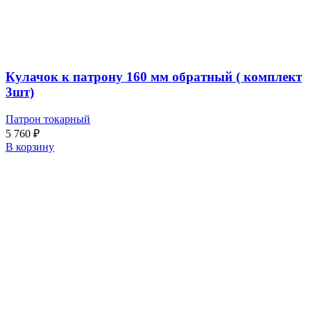
Кулачок к патрону 160 мм обратный ( комплект
3шт)
Патрон токарный
5 760
₽
В корзину