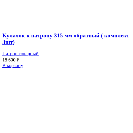
Кулачок к патрону 315 мм обратный ( комплект
3шт)
Патрон токарный
18 600
₽
В корзину