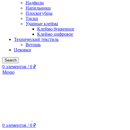
Надфили
Напильники
Плоскогубцы
Тиски
Ударные клейма
Клеймо буквенное
Клеймо цифровое
Технический текстиль
Ветошь
Цековки
Search
0
элементов
/
0
₽
Меню
0
элементов
/
0
₽