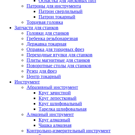
Оснастка для дисковых пил
Патроны для инструмента
Патрон сверлильный
Патрон токарный
Торцевая головка
Запчасти для станков
Головки для станков
Гребенка резьбонарезная
Державка токарная
Оправка для торцевых фрез
Переходные втулки для станков
Плиты магнитные для станков
Поворотные столы для станков
Резец для фрез
Центр токарный
Инструмент
Абразивный инструмент
Круг зачистной
Круг лепестковый
Круг шлифовальный
Тарелка шлифовальная
Алмазный инструмент
Круг алмазный
Чашка алмазная
Контрольно-измерительный инструмент