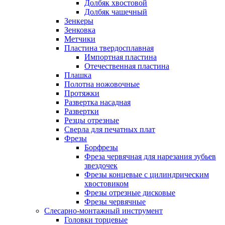
Долбяк хвостовой
Долбяк чашечный
Зенкеры
Зенковка
Метчики
Пластина твердосплавная
Импортная пластина
Отечественная пластина
Плашка
Полотна ножовочные
Протяжки
Развертка насадная
Развертки
Резцы отрезные
Сверла для печатных плат
Фрезы
Борфрезы
Фреза червячная для нарезания зубьев
звездочек
Фрезы концевые с цилиндрическим
хвостовиком
Фрезы отрезные дисковые
Фрезы червячные
Слесарно-монтажный инструмент
Головки торцевые