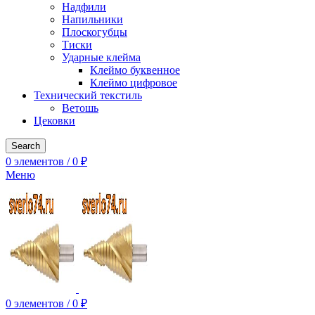
Надфили
Напильники
Плоскогубцы
Тиски
Ударные клейма
Клеймо буквенное
Клеймо цифровое
Технический текстиль
Ветошь
Цековки
Search
0
элементов
/
0
₽
Меню
0
элементов
/
0
₽