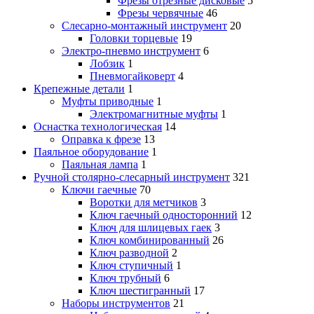
Фрезы отрезные дисковые
5
Фрезы червячные
46
Слесарно-монтажный инструмент
20
Головки торцевые
19
Электро-пневмо инструмент
6
Лобзик
1
Пневмогайковерт
4
Крепежные детали
1
Муфты приводные
1
Электромагнитные муфты
1
Оснастка технологическая
14
Оправка к фрезе
13
Паяльное оборудование
1
Паяльная лампа
1
Ручной столярно-слесарный инструмент
321
Ключи гаечные
70
Воротки для метчиков
3
Ключ гаечный односторонний
12
Ключ для шлицевых гаек
3
Ключ комбинированный
26
Ключ разводной
2
Ключ ступичный
1
Ключ трубный
6
Ключ шестигранный
17
Наборы инструментов
21