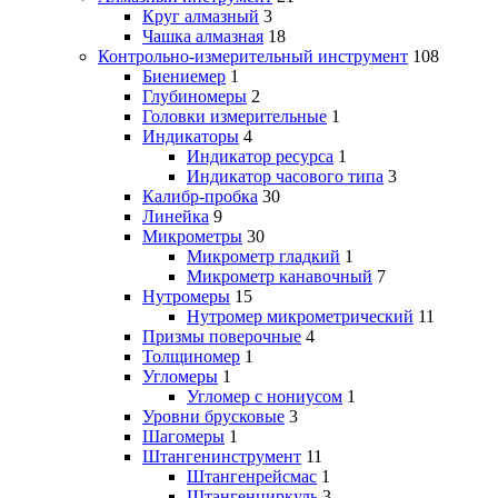
Круг алмазный
3
Чашка алмазная
18
Контрольно-измерительный инструмент
108
Биениемер
1
Глубиномеры
2
Головки измерительные
1
Индикаторы
4
Индикатор ресурса
1
Индикатор часового типа
3
Калибр-пробка
30
Линейка
9
Микрометры
30
Микрометр гладкий
1
Микрометр канавочный
7
Нутромеры
15
Нутромер микрометрический
11
Призмы поверочные
4
Толщиномер
1
Угломеры
1
Угломер с нониусом
1
Уровни брусковые
3
Шагомеры
1
Штангенинструмент
11
Штангенрейсмас
1
Штангенциркуль
3