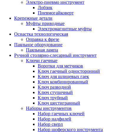
Электро-пневмо инструмент
Лобзик
Пневмогайковерт
Крепежные детали
Муфты приводные
Электромагнитные муфты
Оснастка технологическая
Оправка к фрезе
Паяльное оборудование
Паяльная лампа
Ручной столярно-слесарный инструмент
Ключи гаечные
Воротки для метчиков
Ключ гаечный односторонний
Ключ для шлицевых гаек
Ключ комбинированный
Ключ разводной
Ключ ступичный
Ключ трубный
Ключ шестигранный
Наборы инструментов
Набор гаечных ключей
Набор надфилей
Набор сверл
Набор шоферского инструмента