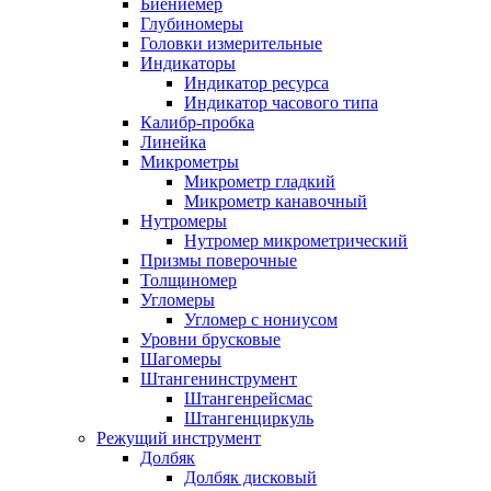
Биениемер
Глубиномеры
Головки измерительные
Индикаторы
Индикатор ресурса
Индикатор часового типа
Калибр-пробка
Линейка
Микрометры
Микрометр гладкий
Микрометр канавочный
Нутромеры
Нутромер микрометрический
Призмы поверочные
Толщиномер
Угломеры
Угломер с нониусом
Уровни брусковые
Шагомеры
Штангенинструмент
Штангенрейсмас
Штангенциркуль
Режущий инструмент
Долбяк
Долбяк дисковый