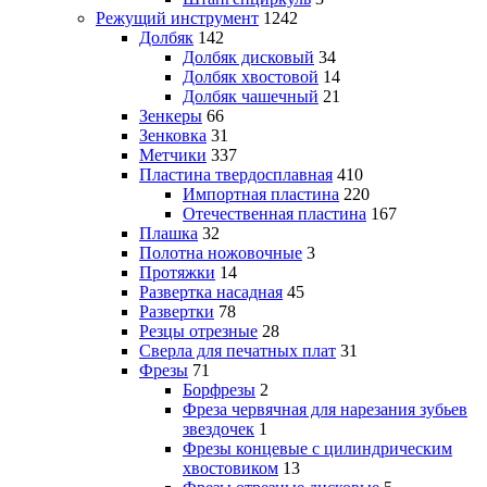
Режущий инструмент
1242
Долбяк
142
Долбяк дисковый
34
Долбяк хвостовой
14
Долбяк чашечный
21
Зенкеры
66
Зенковка
31
Метчики
337
Пластина твердосплавная
410
Импортная пластина
220
Отечественная пластина
167
Плашка
32
Полотна ножовочные
3
Протяжки
14
Развертка насадная
45
Развертки
78
Резцы отрезные
28
Сверла для печатных плат
31
Фрезы
71
Борфрезы
2
Фреза червячная для нарезания зубьев
звездочек
1
Фрезы концевые с цилиндрическим
хвостовиком
13