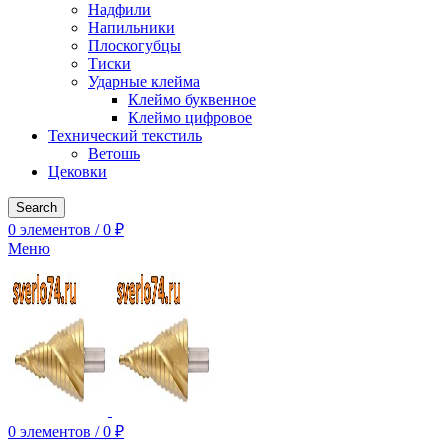
Надфили
Напильники
Плоскогубцы
Тиски
Ударные клейма
Клеймо буквенное
Клеймо цифровое
Технический текстиль
Ветошь
Цековки
Search
0
элементов
/
0
₽
Меню
0
элементов
/
0
₽