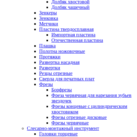
Долбяк хвостовой
Долбяк чашечный
Зенкеры
Зенковка
Метчики
Пластина твердосплавная
Импортная пластина
Отечественная пластина
Плашка
Полотна ножовочные
Протяжки
Развертка насадная
Развертки
Резцы отрезные
Сверла для печатных плат
Фрезы
Борфрезы
Фреза червячная для нарезания зубьев
звездочек
Фрезы концевые с цилиндрическим
хвостовиком
Фрезы отрезные дисковые
Фрезы червячные
Слесарно-монтажный инструмент
Головки торцевые