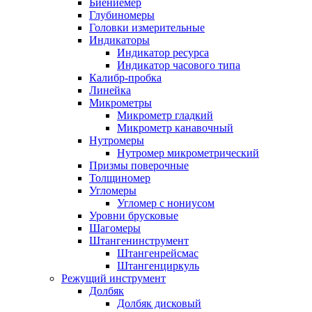
Биениемер
Глубиномеры
Головки измерительные
Индикаторы
Индикатор ресурса
Индикатор часового типа
Калибр-пробка
Линейка
Микрометры
Микрометр гладкий
Микрометр канавочный
Нутромеры
Нутромер микрометрический
Призмы поверочные
Толщиномер
Угломеры
Угломер с нониусом
Уровни брусковые
Шагомеры
Штангенинструмент
Штангенрейсмас
Штангенциркуль
Режущий инструмент
Долбяк
Долбяк дисковый