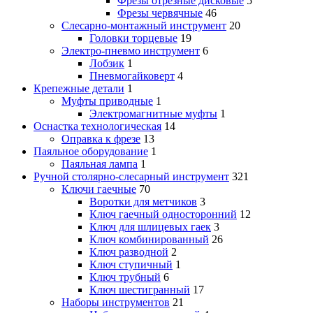
Фрезы отрезные дисковые
5
Фрезы червячные
46
Слесарно-монтажный инструмент
20
Головки торцевые
19
Электро-пневмо инструмент
6
Лобзик
1
Пневмогайковерт
4
Крепежные детали
1
Муфты приводные
1
Электромагнитные муфты
1
Оснастка технологическая
14
Оправка к фрезе
13
Паяльное оборудование
1
Паяльная лампа
1
Ручной столярно-слесарный инструмент
321
Ключи гаечные
70
Воротки для метчиков
3
Ключ гаечный односторонний
12
Ключ для шлицевых гаек
3
Ключ комбинированный
26
Ключ разводной
2
Ключ ступичный
1
Ключ трубный
6
Ключ шестигранный
17
Наборы инструментов
21