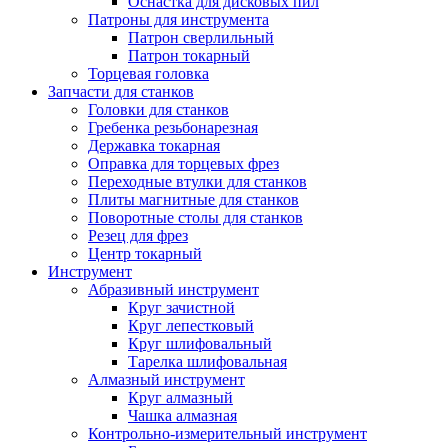
Оснастка для дисковых пил
Патроны для инструмента
Патрон сверлильный
Патрон токарный
Торцевая головка
Запчасти для станков
Головки для станков
Гребенка резьбонарезная
Державка токарная
Оправка для торцевых фрез
Переходные втулки для станков
Плиты магнитные для станков
Поворотные столы для станков
Резец для фрез
Центр токарный
Инструмент
Абразивный инструмент
Круг зачистной
Круг лепестковый
Круг шлифовальный
Тарелка шлифовальная
Алмазный инструмент
Круг алмазный
Чашка алмазная
Контрольно-измерительный инструмент