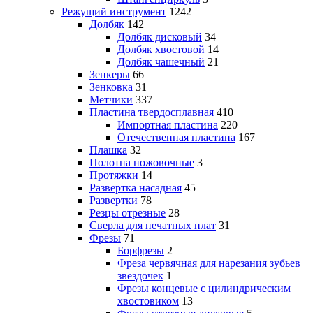
Режущий инструмент
1242
Долбяк
142
Долбяк дисковый
34
Долбяк хвостовой
14
Долбяк чашечный
21
Зенкеры
66
Зенковка
31
Метчики
337
Пластина твердосплавная
410
Импортная пластина
220
Отечественная пластина
167
Плашка
32
Полотна ножовочные
3
Протяжки
14
Развертка насадная
45
Развертки
78
Резцы отрезные
28
Сверла для печатных плат
31
Фрезы
71
Борфрезы
2
Фреза червячная для нарезания зубьев
звездочек
1
Фрезы концевые с цилиндрическим
хвостовиком
13