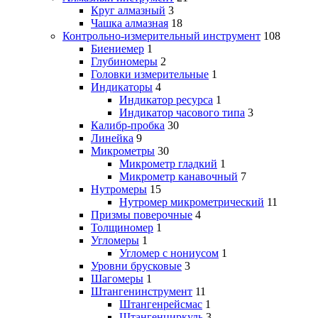
Круг алмазный
3
Чашка алмазная
18
Контрольно-измерительный инструмент
108
Биениемер
1
Глубиномеры
2
Головки измерительные
1
Индикаторы
4
Индикатор ресурса
1
Индикатор часового типа
3
Калибр-пробка
30
Линейка
9
Микрометры
30
Микрометр гладкий
1
Микрометр канавочный
7
Нутромеры
15
Нутромер микрометрический
11
Призмы поверочные
4
Толщиномер
1
Угломеры
1
Угломер с нониусом
1
Уровни брусковые
3
Шагомеры
1
Штангенинструмент
11
Штангенрейсмас
1
Штангенциркуль
3