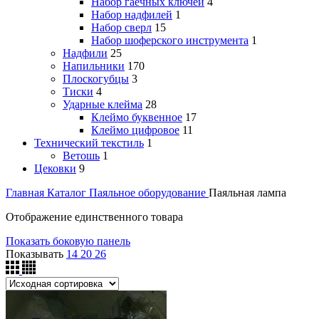
Набор гаечных ключей
4
Набор надфилей
1
Набор сверл
15
Набор шоферского инструмента
1
Надфили
25
Напильники
170
Плоскогубцы
3
Тиски
4
Ударные клейма
28
Клеймо буквенное
17
Клеймо цифровое
11
Технический текстиль
1
Ветошь
1
Цековки
9
Главная
Каталог
Паяльное оборудование
Паяльная лампа
Отображение единственного товара
Показать боковую панель
Показывать
14
20
26