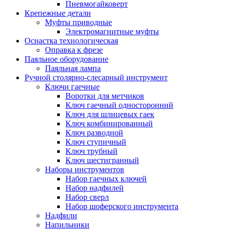
Пневмогайковерт
Крепежные детали
Муфты приводные
Электромагнитные муфты
Оснастка технологическая
Оправка к фрезе
Паяльное оборудование
Паяльная лампа
Ручной столярно-слесарный инструмент
Ключи гаечные
Воротки для метчиков
Ключ гаечный односторонний
Ключ для шлицевых гаек
Ключ комбинированный
Ключ разводной
Ключ ступичный
Ключ трубный
Ключ шестигранный
Наборы инструментов
Набор гаечных ключей
Набор надфилей
Набор сверл
Набор шоферского инструмента
Надфили
Напильники