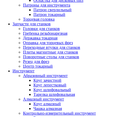
Оснастка для дисковых пил
Патроны для инструмента
Патрон сверлильный
Патрон токарный
Торцевая головка
Запчасти для станков
Головки для станков
Гребенка резьбонарезная
Державка токарная
Оправка для торцевых фрез
Переходные втулки для станков
Плиты магнитные для станков
Поворотные столы для станков
Резец для фрез
Центр токарный
Инструмент
Абразивный инструмент
Круг зачистной
Круг лепестковый
Круг шлифовальный
Тарелка шлифовальная
Алмазный инструмент
Круг алмазный
Чашка алмазная
Контрольно-измерительный инструмент