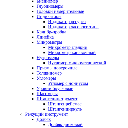
Биениемер
Глубиномеры
Головки измерительные
Индикаторы
Индикатор ресурса
Индикатор часового типа
Калибр-пробка
Линейка
Микрометры
Микрометр гладкий
Микрометр канавочный
Нутромеры
Нутромер микрометрический
Призмы поверочные
Толщиномер
Угломеры
Угломер с нониусом
Уровни брусковые
Шагомеры
Штангенинструмент
Штангенрейсмас
Штангенциркуль
Режущий инструмент
Долбяк
Долбяк дисковый