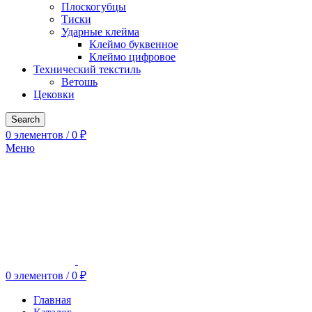
Плоскогубцы
Тиски
Ударные клейма
Клеймо буквенное
Клеймо цифровое
Технический текстиль
Ветошь
Цековки
Search
0
элементов
/
0
₽
Меню
0
элементов
/
0
₽
Главная