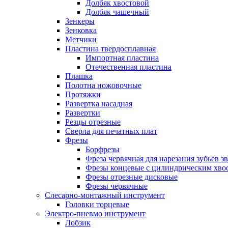
Долбяк хвостовой
Долбяк чашечный
Зенкеры
Зенковка
Метчики
Пластина твердосплавная
Импортная пластина
Отечественная пластина
Плашка
Полотна ножовочные
Протяжки
Развертка насадная
Развертки
Резцы отрезные
Сверла для печатных плат
Фрезы
Борфрезы
Фреза червячная для нарезания зубьев з
Фрезы концевые с цилиндрическим хво
Фрезы отрезные дисковые
Фрезы червячные
Слесарно-монтажный инструмент
Головки торцевые
Электро-пневмо инструмент
Лобзик