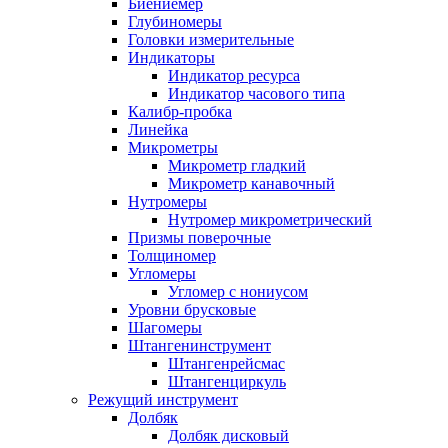
Биениемер
Глубиномеры
Головки измерительные
Индикаторы
Индикатор ресурса
Индикатор часового типа
Калибр-пробка
Линейка
Микрометры
Микрометр гладкий
Микрометр канавочный
Нутромеры
Нутромер микрометрический
Призмы поверочные
Толщиномер
Угломеры
Угломер с нониусом
Уровни брусковые
Шагомеры
Штангенинструмент
Штангенрейсмас
Штангенциркуль
Режущий инструмент
Долбяк
Долбяк дисковый