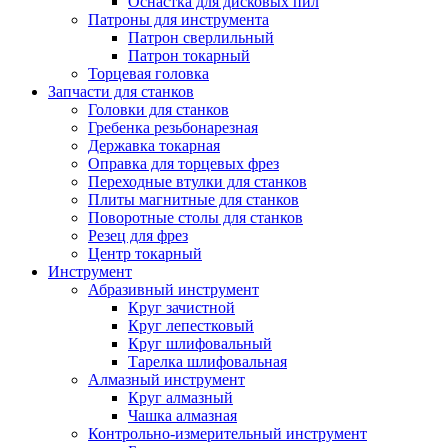
Оснастка для дисковых пил
Патроны для инструмента
Патрон сверлильный
Патрон токарный
Торцевая головка
Запчасти для станков
Головки для станков
Гребенка резьбонарезная
Державка токарная
Оправка для торцевых фрез
Переходные втулки для станков
Плиты магнитные для станков
Поворотные столы для станков
Резец для фрез
Центр токарный
Инструмент
Абразивный инструмент
Круг зачистной
Круг лепестковый
Круг шлифовальный
Тарелка шлифовальная
Алмазный инструмент
Круг алмазный
Чашка алмазная
Контрольно-измерительный инструмент