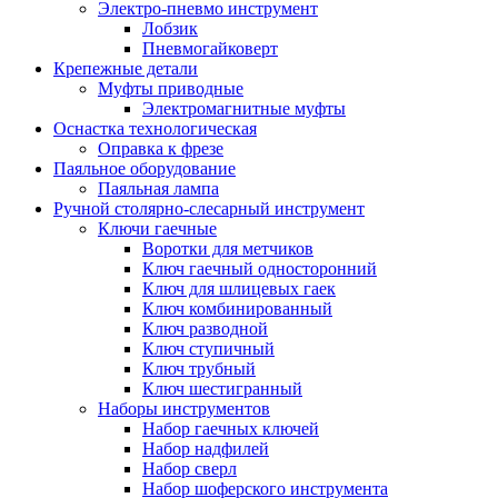
Электро-пневмо инструмент
Лобзик
Пневмогайковерт
Крепежные детали
Муфты приводные
Электромагнитные муфты
Оснастка технологическая
Оправка к фрезе
Паяльное оборудование
Паяльная лампа
Ручной столярно-слесарный инструмент
Ключи гаечные
Воротки для метчиков
Ключ гаечный односторонний
Ключ для шлицевых гаек
Ключ комбинированный
Ключ разводной
Ключ ступичный
Ключ трубный
Ключ шестигранный
Наборы инструментов
Набор гаечных ключей
Набор надфилей
Набор сверл
Набор шоферского инструмента