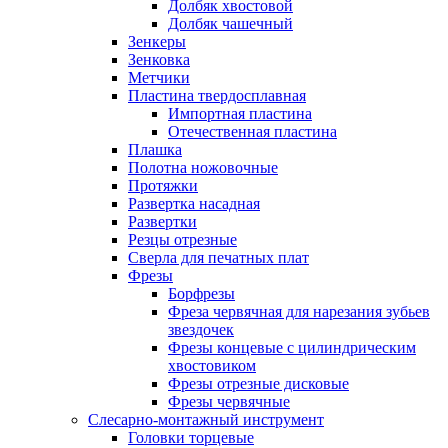
Долбяк хвостовой
Долбяк чашечный
Зенкеры
Зенковка
Метчики
Пластина твердосплавная
Импортная пластина
Отечественная пластина
Плашка
Полотна ножовочные
Протяжки
Развертка насадная
Развертки
Резцы отрезные
Сверла для печатных плат
Фрезы
Борфрезы
Фреза червячная для нарезания зубьев
звездочек
Фрезы концевые с цилиндрическим
хвостовиком
Фрезы отрезные дисковые
Фрезы червячные
Слесарно-монтажный инструмент
Головки торцевые