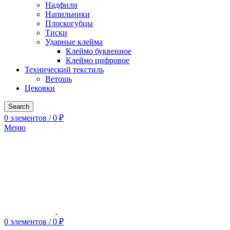
Надфили
Напильники
Плоскогубцы
Тиски
Ударные клейма
Клеймо буквенное
Клеймо цифровое
Технический текстиль
Ветошь
Цековки
Search
0
элементов
/
0
₽
Меню
0
элементов
/
0
₽