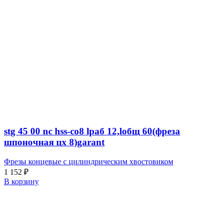
stg 45 00 nc hss-co8 lраб 12,lобщ 60(фреза
шпоночная цх 8)garant
Фрезы концевые с цилиндрическим хвостовиком
1 152
₽
В корзину