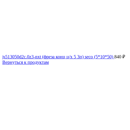
js513050d2c.0z3-nxt (фреза конц ц/х 5 3п) seco (5*10*50)
840
₽
Вернуться к продуктам