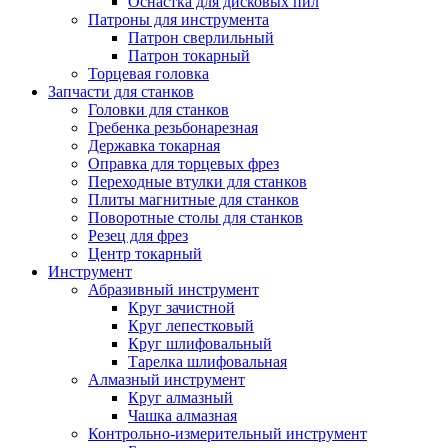
Оснастка для дисковых пил
Патроны для инструмента
Патрон сверлильный
Патрон токарный
Торцевая головка
Запчасти для станков
Головки для станков
Гребенка резьбонарезная
Державка токарная
Оправка для торцевых фрез
Переходные втулки для станков
Плиты магнитные для станков
Поворотные столы для станков
Резец для фрез
Центр токарный
Инструмент
Абразивный инструмент
Круг зачистной
Круг лепестковый
Круг шлифовальный
Тарелка шлифовальная
Алмазный инструмент
Круг алмазный
Чашка алмазная
Контрольно-измерительный инструмент