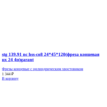
stg 139.91 nc hss-co8 24*45*120(фреза концевая
цх 24 4п)garant
Фрезы концевые с цилиндрическим хвостовиком
1 344
₽
В корзину