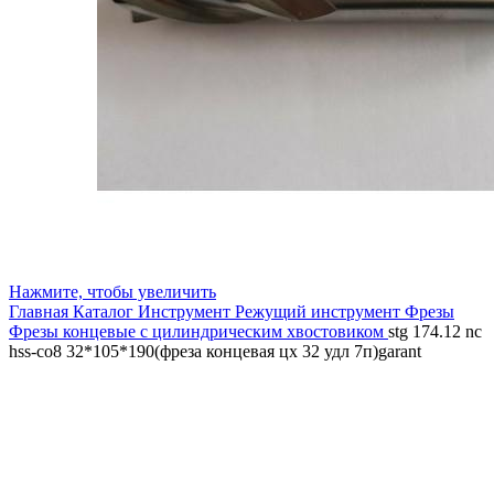
Нажмите, чтобы увеличить
Главная
Каталог
Инструмент
Режущий инструмент
Фрезы
Фрезы концевые с цилиндрическим хвостовиком
stg 174.12 nc
hss-co8 32*105*190(фреза концевая цх 32 удл 7п)garant