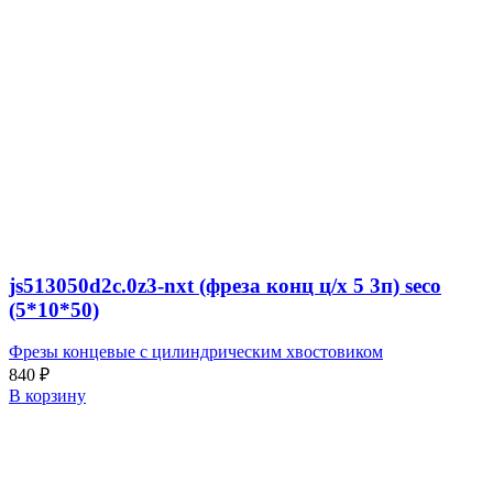
js513050d2c.0z3-nxt (фреза конц ц/х 5 3п) seco
(5*10*50)
Фрезы концевые с цилиндрическим хвостовиком
840
₽
В корзину