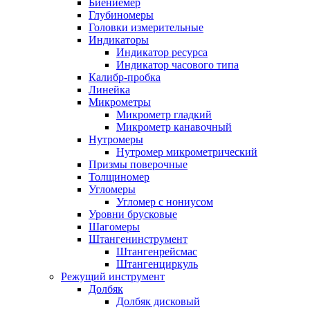
Биениемер
Глубиномеры
Головки измерительные
Индикаторы
Индикатор ресурса
Индикатор часового типа
Калибр-пробка
Линейка
Микрометры
Микрометр гладкий
Микрометр канавочный
Нутромеры
Нутромер микрометрический
Призмы поверочные
Толщиномер
Угломеры
Угломер с нониусом
Уровни брусковые
Шагомеры
Штангенинструмент
Штангенрейсмас
Штангенциркуль
Режущий инструмент
Долбяк
Долбяк дисковый