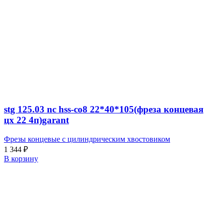
stg 125.03 nc hss-co8 22*40*105(фреза концевая
цх 22 4п)garant
Фрезы концевые с цилиндрическим хвостовиком
1 344
₽
В корзину