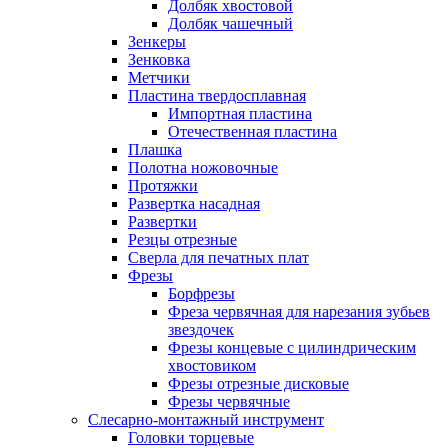
Долбяк хвостовой
Долбяк чашечный
Зенкеры
Зенковка
Метчики
Пластина твердосплавная
Импортная пластина
Отечественная пластина
Плашка
Полотна ножовочные
Протяжки
Развертка насадная
Развертки
Резцы отрезные
Сверла для печатных плат
Фрезы
Борфрезы
Фреза червячная для нарезания зубьев
звездочек
Фрезы концевые с цилиндрическим
хвостовиком
Фрезы отрезные дисковые
Фрезы червячные
Слесарно-монтажный инструмент
Головки торцевые