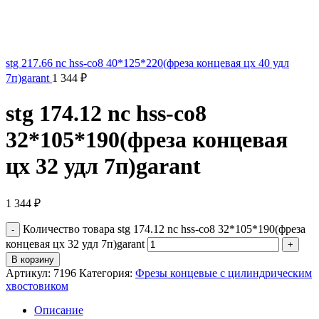
stg 217.66 nc hss-co8 40*125*220(фреза концевая цх 40 удл
7п)garant
1 344
₽
stg 174.12 nc hss-co8
32*105*190(фреза концевая
цх 32 удл 7п)garant
1 344
₽
Количество товара stg 174.12 nc hss-co8 32*105*190(фреза
концевая цх 32 удл 7п)garant
В корзину
Артикул:
7196
Категория:
Фрезы концевые с цилиндрическим
хвостовиком
Описание