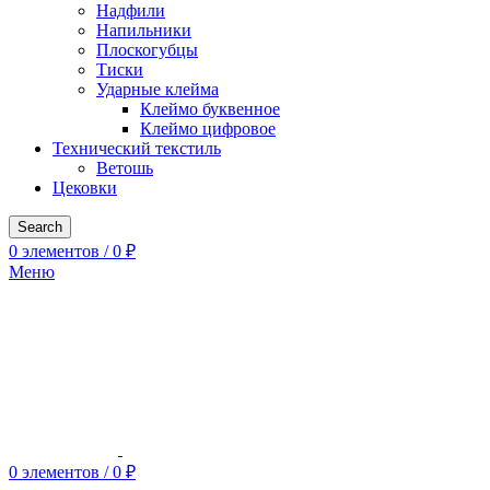
Надфили
Напильники
Плоскогубцы
Тиски
Ударные клейма
Клеймо буквенное
Клеймо цифровое
Технический текстиль
Ветошь
Цековки
Search
0
элементов
/
0
₽
Меню
0
элементов
/
0
₽