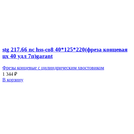
stg 217.66 nc hss-co8 40*125*220(фреза концевая
цх 40 удл 7п)garant
Фрезы концевые с цилиндрическим хвостовиком
1 344
₽
В корзину