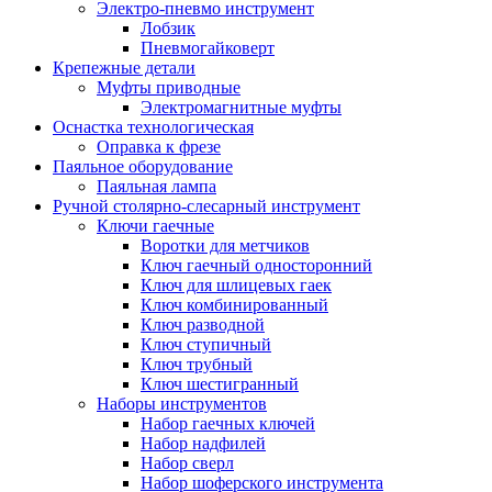
Электро-пневмо инструмент
Лобзик
Пневмогайковерт
Крепежные детали
Муфты приводные
Электромагнитные муфты
Оснастка технологическая
Оправка к фрезе
Паяльное оборудование
Паяльная лампа
Ручной столярно-слесарный инструмент
Ключи гаечные
Воротки для метчиков
Ключ гаечный односторонний
Ключ для шлицевых гаек
Ключ комбинированный
Ключ разводной
Ключ ступичный
Ключ трубный
Ключ шестигранный
Наборы инструментов
Набор гаечных ключей
Набор надфилей
Набор сверл
Набор шоферского инструмента