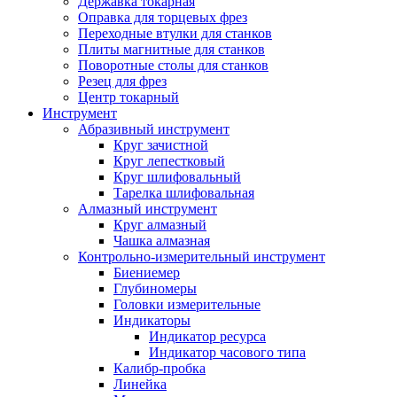
Державка токарная
Оправка для торцевых фрез
Переходные втулки для станков
Плиты магнитные для станков
Поворотные столы для станков
Резец для фрез
Центр токарный
Инструмент
Абразивный инструмент
Круг зачистной
Круг лепестковый
Круг шлифовальный
Тарелка шлифовальная
Алмазный инструмент
Круг алмазный
Чашка алмазная
Контрольно-измерительный инструмент
Биениемер
Глубиномеры
Головки измерительные
Индикаторы
Индикатор ресурса
Индикатор часового типа
Калибр-пробка
Линейка