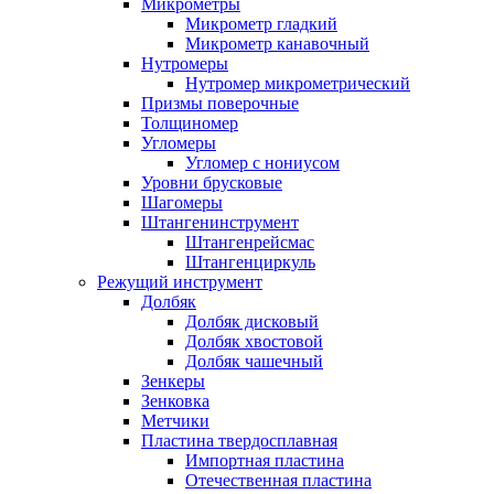
Микрометры
Микрометр гладкий
Микрометр канавочный
Нутромеры
Нутромер микрометрический
Призмы поверочные
Толщиномер
Угломеры
Угломер с нониусом
Уровни брусковые
Шагомеры
Штангенинструмент
Штангенрейсмас
Штангенциркуль
Режущий инструмент
Долбяк
Долбяк дисковый
Долбяк хвостовой
Долбяк чашечный
Зенкеры
Зенковка
Метчики
Пластина твердосплавная
Импортная пластина
Отечественная пластина