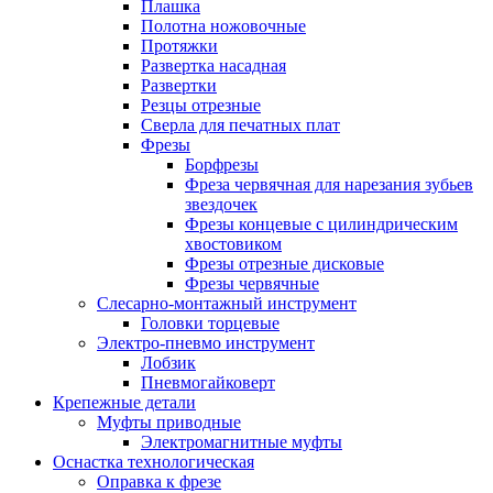
Плашка
Полотна ножовочные
Протяжки
Развертка насадная
Развертки
Резцы отрезные
Сверла для печатных плат
Фрезы
Борфрезы
Фреза червячная для нарезания зубьев
звездочек
Фрезы концевые с цилиндрическим
хвостовиком
Фрезы отрезные дисковые
Фрезы червячные
Слесарно-монтажный инструмент
Головки торцевые
Электро-пневмо инструмент
Лобзик
Пневмогайковерт
Крепежные детали
Муфты приводные
Электромагнитные муфты
Оснастка технологическая
Оправка к фрезе