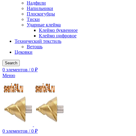
Надфили
Напильники
Плоскогубцы
Тиски
Ударные клейма
Клеймо буквенное
Клеймо цифровое
Технический текстиль
Ветошь
Цековки
Search
0
элементов
/
0
₽
Меню
0
элементов
/
0
₽