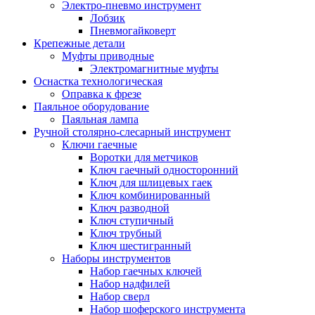
Электро-пневмо инструмент
Лобзик
Пневмогайковерт
Крепежные детали
Муфты приводные
Электромагнитные муфты
Оснастка технологическая
Оправка к фрезе
Паяльное оборудование
Паяльная лампа
Ручной столярно-слесарный инструмент
Ключи гаечные
Воротки для метчиков
Ключ гаечный односторонний
Ключ для шлицевых гаек
Ключ комбинированный
Ключ разводной
Ключ ступичный
Ключ трубный
Ключ шестигранный
Наборы инструментов
Набор гаечных ключей
Набор надфилей
Набор сверл
Набор шоферского инструмента