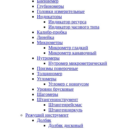
Биениемер
Глубиномеры
Головки измерительные
Индикаторы
Индикатор ресурса
Индикатор часового типа
Калибр-пробка
Линейка
Микрометры
Микрометр гладкий
Микрометр канавочный
Нутромеры
Нутромер микрометрический
Призмы поверочные
Толщиномер
Угломеры
Угломер с нониусом
Уровни брусковые
Шагомеры
Штангенинструмент
Штангенрейсмас
Штангенциркуль
Режущий инструмент
Долбяк
Долбяк дисковый