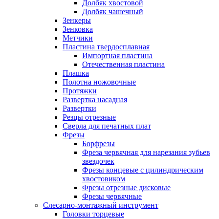
Долбяк хвостовой
Долбяк чашечный
Зенкеры
Зенковка
Метчики
Пластина твердосплавная
Импортная пластина
Отечественная пластина
Плашка
Полотна ножовочные
Протяжки
Развертка насадная
Развертки
Резцы отрезные
Сверла для печатных плат
Фрезы
Борфрезы
Фреза червячная для нарезания зубьев
звездочек
Фрезы концевые с цилиндрическим
хвостовиком
Фрезы отрезные дисковые
Фрезы червячные
Слесарно-монтажный инструмент
Головки торцевые