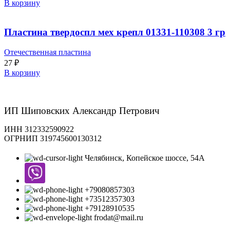
В корзину
Пластина твердоспл мех крепл 01331-110308 3 гр
Отечественная пластина
27
₽
В корзину
ИП Шиповских Александр Петрович
ИНН 312332590922
ОГРНИП 319745600130312
Челябинск, Копейское шоссе, 54А
+79080857303
+73512357303
+79128910535
frodat@mail.ru