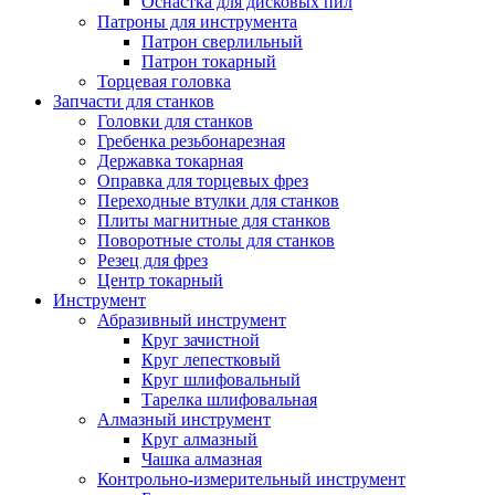
Оснастка для дисковых пил
Патроны для инструмента
Патрон сверлильный
Патрон токарный
Торцевая головка
Запчасти для станков
Головки для станков
Гребенка резьбонарезная
Державка токарная
Оправка для торцевых фрез
Переходные втулки для станков
Плиты магнитные для станков
Поворотные столы для станков
Резец для фрез
Центр токарный
Инструмент
Абразивный инструмент
Круг зачистной
Круг лепестковый
Круг шлифовальный
Тарелка шлифовальная
Алмазный инструмент
Круг алмазный
Чашка алмазная
Контрольно-измерительный инструмент