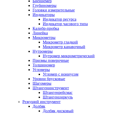
Биениемер
Глубиномеры
Головки измерительные
Индикаторы
Индикатор ресурса
Индикатор часового типа
Калибр-пробка
Линейка
Микрометры
Микрометр гладкий
Микрометр канавочный
Нутромеры
Нутромер микрометрический
Призмы поверочные
Толщиномер
Угломеры
Угломер с нониусом
Уровни брусковые
Шагомеры
Штангенинструмент
Штангенрейсмас
Штангенциркуль
Режущий инструмент
Долбяк
Долбяк дисковый