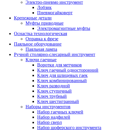
Электро-пневмо инструмент
Лобзик
Пневмогайковерт
Крепежные детали
Муфты приводные
Электромагнитные муфты
Оснастка технологическая
Оправка к фрезе
Паяльное оборудование
Паяльная лампа
Ручной столярно-слесарный инструмент
Ключи гаечные
Воротки для метчиков
Ключ гаечный односторонний
Ключ для шлицевых гаек
Ключ комбинированный
Ключ разводной
Ключ ступичный
Ключ трубный
Ключ шестигранный
Наборы инструментов
Набор гаечных ключей
Набор надфилей
Набор сверл
Набор шоферского инструмента