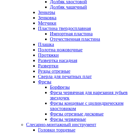
Долбяк хвостовой
Долбяк чашечный
Зенкеры
Зенковка
Метчики
Пластина твердосплавная
Импортная пластина
Отечественная пластина
Плашка
Полотна ножовочные
Протяжки
Развертка насадная
Развертки
Резцы отрезные
Сверла для печатных плат
Фрезы
Борфрезы
Фреза червячная для нарезания зубьев
звездочек
Фрезы концевые с цилиндрическим
хвостовиком
Фрезы отрезные дисковые
Фрезы червячные
Слесарно-монтажный инструмент
Головки торцевые