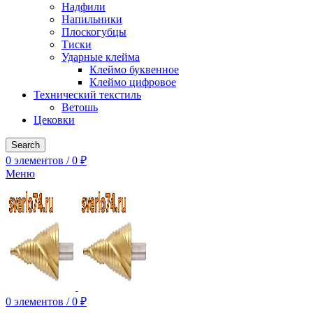
Надфили
Напильники
Плоскогубцы
Тиски
Ударные клейма
Клеймо буквенное
Клеймо цифровое
Технический текстиль
Ветошь
Цековки
Search
0
элементов
/
0
₽
Меню
0
элементов
/
0
₽