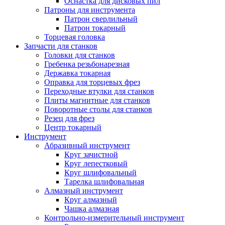
Оснастка для дисковых пил
Патроны для инструмента
Патрон сверлильный
Патрон токарный
Торцевая головка
Запчасти для станков
Головки для станков
Гребенка резьбонарезная
Державка токарная
Оправка для торцевых фрез
Переходные втулки для станков
Плиты магнитные для станков
Поворотные столы для станков
Резец для фрез
Центр токарный
Инструмент
Абразивный инструмент
Круг зачистной
Круг лепестковый
Круг шлифовальный
Тарелка шлифовальная
Алмазный инструмент
Круг алмазный
Чашка алмазная
Контрольно-измерительный инструмент