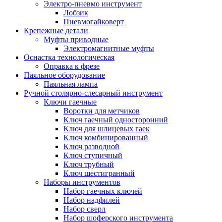
Электро-пневмо инструмент
Лобзик
Пневмогайковерт
Крепежные детали
Муфты приводные
Электромагнитные муфты
Оснастка технологическая
Оправка к фрезе
Паяльное оборудование
Паяльная лампа
Ручной столярно-слесарный инструмент
Ключи гаечные
Воротки для метчиков
Ключ гаечный односторонний
Ключ для шлицевых гаек
Ключ комбинированный
Ключ разводной
Ключ ступичный
Ключ трубный
Ключ шестигранный
Наборы инструментов
Набор гаечных ключей
Набор надфилей
Набор сверл
Набор шоферского инструмента