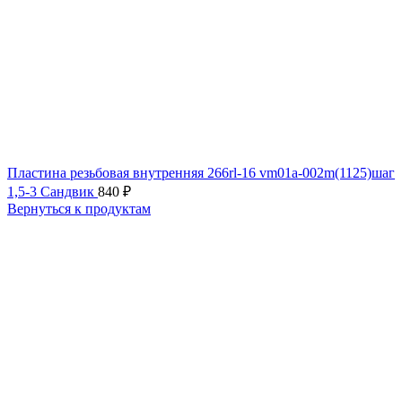
Пластина резьбовая внутренняя 266rl-16 vm01a-002m(1125)шаг
1,5-3 Сандвик
840
₽
Вернуться к продуктам