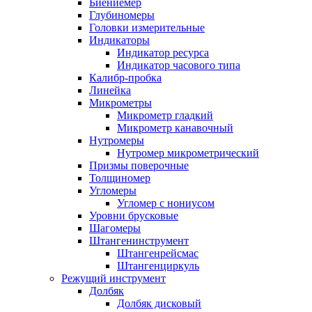
Биениемер
Глубиномеры
Головки измерительные
Индикаторы
Индикатор ресурса
Индикатор часового типа
Калибр-пробка
Линейка
Микрометры
Микрометр гладкий
Микрометр канавочный
Нутромеры
Нутромер микрометрический
Призмы поверочные
Толщиномер
Угломеры
Угломер с нониусом
Уровни брусковые
Шагомеры
Штангенинструмент
Штангенрейсмас
Штангенциркуль
Режущий инструмент
Долбяк
Долбяк дисковый