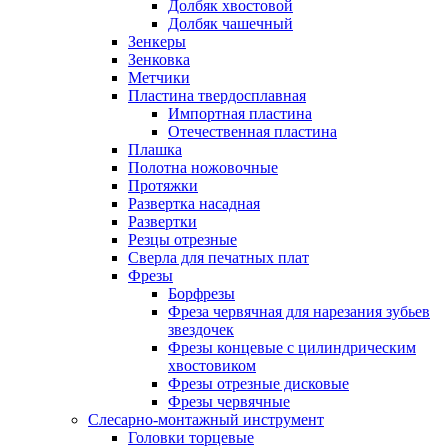
Долбяк хвостовой
Долбяк чашечный
Зенкеры
Зенковка
Метчики
Пластина твердосплавная
Импортная пластина
Отечественная пластина
Плашка
Полотна ножовочные
Протяжки
Развертка насадная
Развертки
Резцы отрезные
Сверла для печатных плат
Фрезы
Борфрезы
Фреза червячная для нарезания зубьев
звездочек
Фрезы концевые с цилиндрическим
хвостовиком
Фрезы отрезные дисковые
Фрезы червячные
Слесарно-монтажный инструмент
Головки торцевые