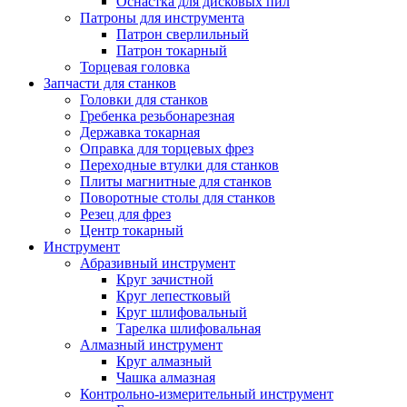
Оснастка для дисковых пил
Патроны для инструмента
Патрон сверлильный
Патрон токарный
Торцевая головка
Запчасти для станков
Головки для станков
Гребенка резьбонарезная
Державка токарная
Оправка для торцевых фрез
Переходные втулки для станков
Плиты магнитные для станков
Поворотные столы для станков
Резец для фрез
Центр токарный
Инструмент
Абразивный инструмент
Круг зачистной
Круг лепестковый
Круг шлифовальный
Тарелка шлифовальная
Алмазный инструмент
Круг алмазный
Чашка алмазная
Контрольно-измерительный инструмент