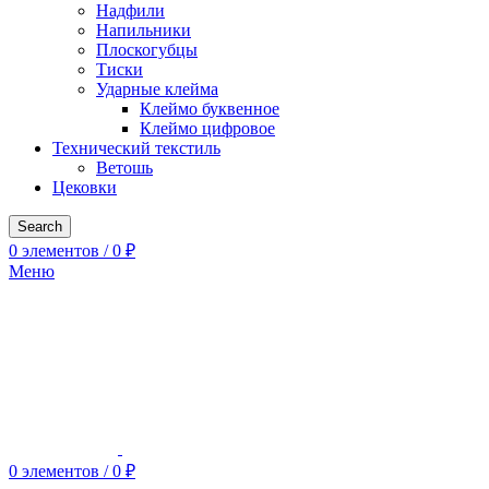
Надфили
Напильники
Плоскогубцы
Тиски
Ударные клейма
Клеймо буквенное
Клеймо цифровое
Технический текстиль
Ветошь
Цековки
Search
0
элементов
/
0
₽
Меню
0
элементов
/
0
₽