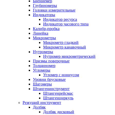
Биениемер
Глубиномеры
Головки измерительные
Индикаторы
Индикатор ресурса
Индикатор часового типа
Калибр-пробка
Линейка
Микрометры
Микрометр гладкий
Микрометр канавочный
Нутромеры
Нутромер микрометрический
Призмы поверочные
Толщиномер
Угломеры
Угломер с нониусом
Уровни брусковые
Шагомеры
Штангенинструмент
Штангенрейсмас
Штангенциркуль
Режущий инструмент
Долбяк
Долбяк дисковый