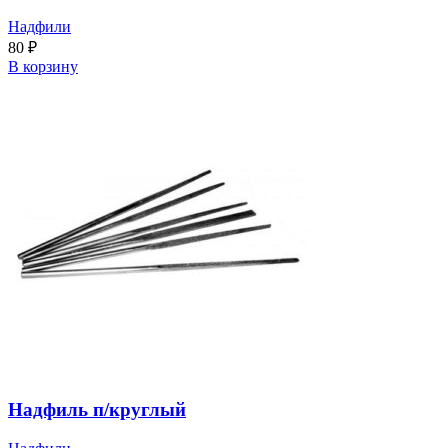
Надфили
80
₽
В корзину
Надфиль п/круглый