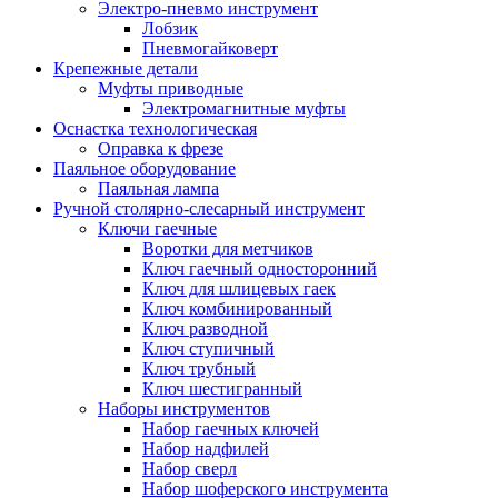
Электро-пневмо инструмент
Лобзик
Пневмогайковерт
Крепежные детали
Муфты приводные
Электромагнитные муфты
Оснастка технологическая
Оправка к фрезе
Паяльное оборудование
Паяльная лампа
Ручной столярно-слесарный инструмент
Ключи гаечные
Воротки для метчиков
Ключ гаечный односторонний
Ключ для шлицевых гаек
Ключ комбинированный
Ключ разводной
Ключ ступичный
Ключ трубный
Ключ шестигранный
Наборы инструментов
Набор гаечных ключей
Набор надфилей
Набор сверл
Набор шоферского инструмента