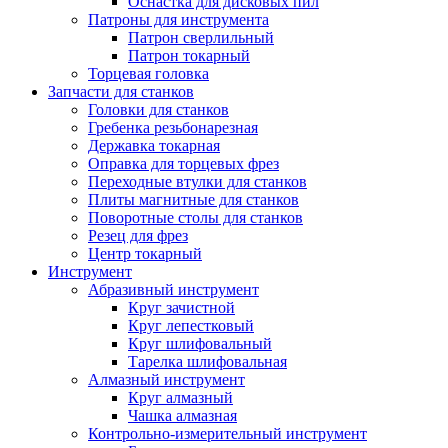
Оснастка для дисковых пил
Патроны для инструмента
Патрон сверлильный
Патрон токарный
Торцевая головка
Запчасти для станков
Головки для станков
Гребенка резьбонарезная
Державка токарная
Оправка для торцевых фрез
Переходные втулки для станков
Плиты магнитные для станков
Поворотные столы для станков
Резец для фрез
Центр токарный
Инструмент
Абразивный инструмент
Круг зачистной
Круг лепестковый
Круг шлифовальный
Тарелка шлифовальная
Алмазный инструмент
Круг алмазный
Чашка алмазная
Контрольно-измерительный инструмент