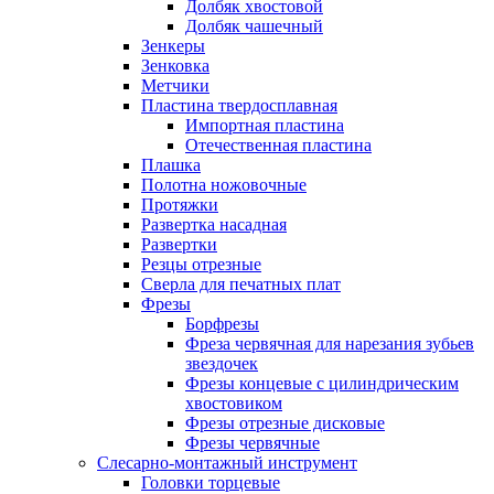
Долбяк хвостовой
Долбяк чашечный
Зенкеры
Зенковка
Метчики
Пластина твердосплавная
Импортная пластина
Отечественная пластина
Плашка
Полотна ножовочные
Протяжки
Развертка насадная
Развертки
Резцы отрезные
Сверла для печатных плат
Фрезы
Борфрезы
Фреза червячная для нарезания зубьев
звездочек
Фрезы концевые с цилиндрическим
хвостовиком
Фрезы отрезные дисковые
Фрезы червячные
Слесарно-монтажный инструмент
Головки торцевые