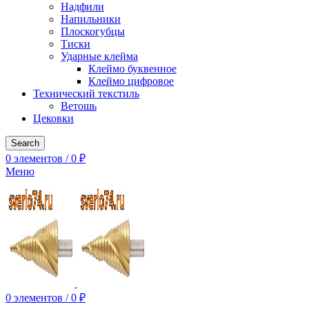
Надфили
Напильники
Плоскогубцы
Тиски
Ударные клейма
Клеймо буквенное
Клеймо цифровое
Технический текстиль
Ветошь
Цековки
Search
0
элементов
/
0
₽
Меню
0
элементов
/
0
₽