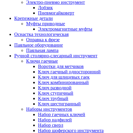
Электро-пневмо инструмент
Лобзик
Пневмогайковерт
Крепежные детали
Муфты приводные
Электромагнитные муфты
Оснастка технологическая
Оправка к фрезе
Паяльное оборудование
Паяльная лампа
Ручной столярно-слесарный инструмент
Ключи гаечные
Воротки для метчиков
Ключ гаечный односторонний
Ключ для шлицевых гаек
Ключ комбинированный
Ключ разводной
Ключ ступичный
Ключ трубный
Ключ шестигранный
Наборы инструментов
Набор гаечных ключей
Набор надфилей
Набор сверл
Набор шоферского инструмента