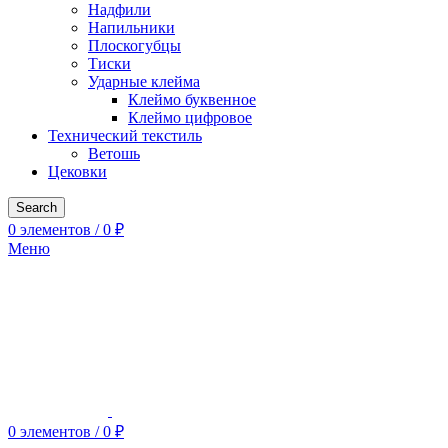
Надфили
Напильники
Плоскогубцы
Тиски
Ударные клейма
Клеймо буквенное
Клеймо цифровое
Технический текстиль
Ветошь
Цековки
Search
0
элементов
/
0
₽
Меню
0
элементов
/
0
₽