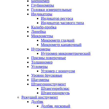
Биениемер
Глубиномеры
Головки измерительные
Индикаторы
Индикатор ресурса
Индикатор часового типа
Калибр-пробка
Линейка
Микрометры
Микрометр гладкий
Микрометр канавочный
Нутромеры
Нутромер микрометрический
Призмы поверочные
Толщиномер
Угломеры
Угломер с нониусом
Уровни брусковые
Шагомеры
Штангенинструмент
Штангенрейсмас
Штангенциркуль
Режущий инструмент
Долбяк
Долбяк дисковый