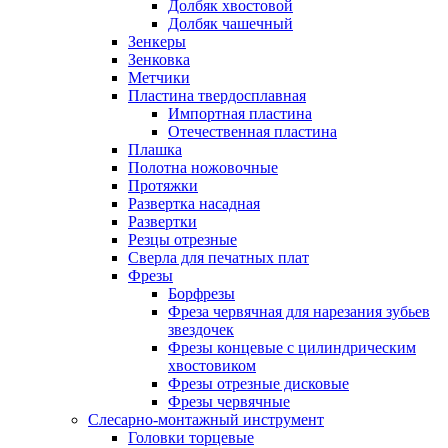
Долбяк хвостовой
Долбяк чашечный
Зенкеры
Зенковка
Метчики
Пластина твердосплавная
Импортная пластина
Отечественная пластина
Плашка
Полотна ножовочные
Протяжки
Развертка насадная
Развертки
Резцы отрезные
Сверла для печатных плат
Фрезы
Борфрезы
Фреза червячная для нарезания зубьев
звездочек
Фрезы концевые с цилиндрическим
хвостовиком
Фрезы отрезные дисковые
Фрезы червячные
Слесарно-монтажный инструмент
Головки торцевые