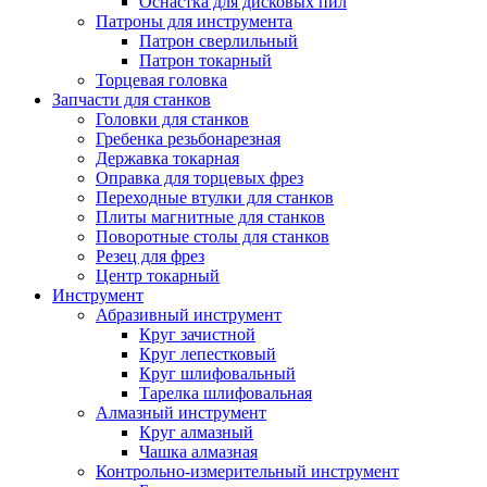
Оснастка для дисковых пил
Патроны для инструмента
Патрон сверлильный
Патрон токарный
Торцевая головка
Запчасти для станков
Головки для станков
Гребенка резьбонарезная
Державка токарная
Оправка для торцевых фрез
Переходные втулки для станков
Плиты магнитные для станков
Поворотные столы для станков
Резец для фрез
Центр токарный
Инструмент
Абразивный инструмент
Круг зачистной
Круг лепестковый
Круг шлифовальный
Тарелка шлифовальная
Алмазный инструмент
Круг алмазный
Чашка алмазная
Контрольно-измерительный инструмент