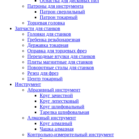
Оснастка для дисковых пил
Патроны для инструмента
Патрон сверлильный
Патрон токарный
Торцевая головка
Запчасти для станков
Головки для станков
Гребенка резьбонарезная
Державка токарная
Оправка для торцевых фрез
Переходные втулки для станков
Плиты магнитные для станков
Поворотные столы для станков
Резец для фрез
Центр токарный
Инструмент
Абразивный инструмент
Круг зачистной
Круг лепестковый
Круг шлифовальный
Тарелка шлифовальная
Алмазный инструмент
Круг алмазный
Чашка алмазная
Контрольно-измерительный инструмент