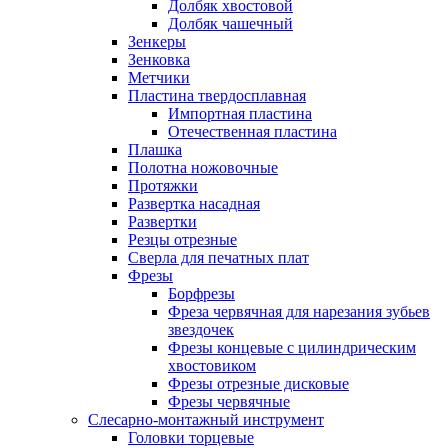
Долбяк хвостовой
Долбяк чашечный
Зенкеры
Зенковка
Метчики
Пластина твердосплавная
Импортная пластина
Отечественная пластина
Плашка
Полотна ножовочные
Протяжки
Развертка насадная
Развертки
Резцы отрезные
Сверла для печатных плат
Фрезы
Борфрезы
Фреза червячная для нарезания зубьев
звездочек
Фрезы концевые с цилиндрическим
хвостовиком
Фрезы отрезные дисковые
Фрезы червячные
Слесарно-монтажный инструмент
Головки торцевые