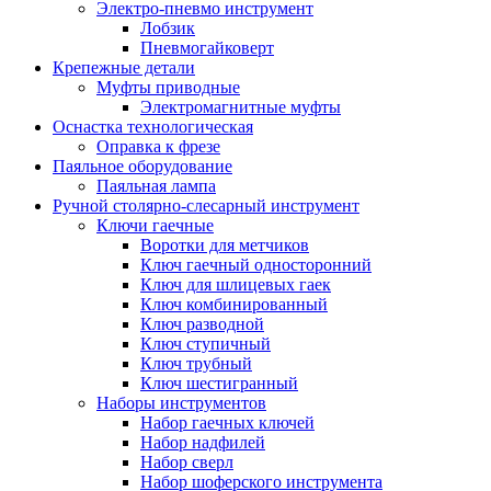
Электро-пневмо инструмент
Лобзик
Пневмогайковерт
Крепежные детали
Муфты приводные
Электромагнитные муфты
Оснастка технологическая
Оправка к фрезе
Паяльное оборудование
Паяльная лампа
Ручной столярно-слесарный инструмент
Ключи гаечные
Воротки для метчиков
Ключ гаечный односторонний
Ключ для шлицевых гаек
Ключ комбинированный
Ключ разводной
Ключ ступичный
Ключ трубный
Ключ шестигранный
Наборы инструментов
Набор гаечных ключей
Набор надфилей
Набор сверл
Набор шоферского инструмента