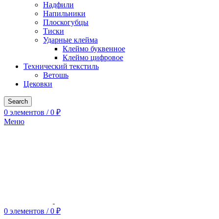
Надфили
Напильники
Плоскогубцы
Тиски
Ударные клейма
Клеймо буквенное
Клеймо цифровое
Технический текстиль
Ветошь
Цековки
Search
0
элементов
/
0
₽
Меню
0
элементов
/
0
₽