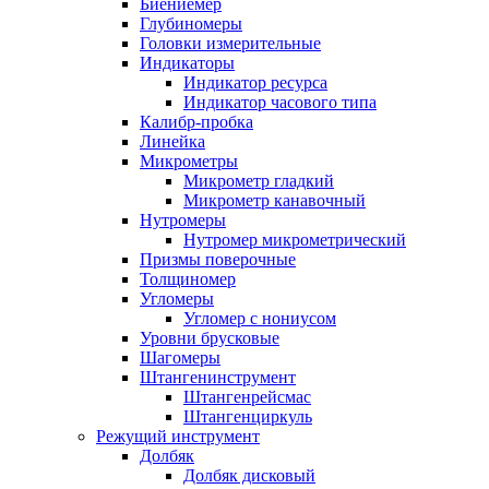
Биениемер
Глубиномеры
Головки измерительные
Индикаторы
Индикатор ресурса
Индикатор часового типа
Калибр-пробка
Линейка
Микрометры
Микрометр гладкий
Микрометр канавочный
Нутромеры
Нутромер микрометрический
Призмы поверочные
Толщиномер
Угломеры
Угломер с нониусом
Уровни брусковые
Шагомеры
Штангенинструмент
Штангенрейсмас
Штангенциркуль
Режущий инструмент
Долбяк
Долбяк дисковый