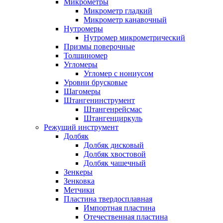
Микрометры
Микрометр гладкий
Микрометр канавочный
Нутромеры
Нутромер микрометрический
Призмы поверочные
Толщиномер
Угломеры
Угломер с нониусом
Уровни брусковые
Шагомеры
Штангенинструмент
Штангенрейсмас
Штангенциркуль
Режущий инструмент
Долбяк
Долбяк дисковый
Долбяк хвостовой
Долбяк чашечный
Зенкеры
Зенковка
Метчики
Пластина твердосплавная
Импортная пластина
Отечественная пластина