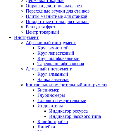
Державка токарная
Оправка для торцевых фрез
Переходные втулки для станков
Плиты магнитные для станков
Поворотные столы для станков
Резец для фрез
Центр токарный
Инструмент
Абразивный инструмент
Круг зачистной
Круг лепестковый
Круг шлифовальный
Тарелка шлифовальная
Алмазный инструмент
Круг алмазный
Чашка алмазная
Контрольно-измерительный инструмент
Биениемер
Глубиномеры
Головки измерительные
Индикаторы
Индикатор ресурса
Индикатор часового типа
Калибр-пробка
Линейка