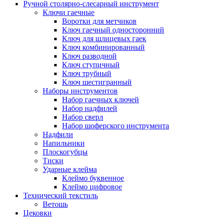
Ручной столярно-слесарный инструмент
Ключи гаечные
Воротки для метчиков
Ключ гаечный односторонний
Ключ для шлицевых гаек
Ключ комбинированный
Ключ разводной
Ключ ступичный
Ключ трубный
Ключ шестигранный
Наборы инструментов
Набор гаечных ключей
Набор надфилей
Набор сверл
Набор шоферского инструмента
Надфили
Напильники
Плоскогубцы
Тиски
Ударные клейма
Клеймо буквенное
Клеймо цифровое
Технический текстиль
Ветошь
Цековки