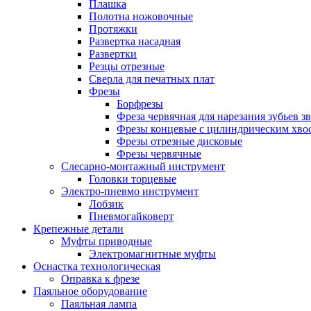
Плашка
Полотна ножовочные
Протяжки
Развертка насадная
Развертки
Резцы отрезные
Сверла для печатных плат
Фрезы
Борфрезы
Фреза червячная для нарезания зубьев з
Фрезы концевые с цилиндрическим хво
Фрезы отрезные дисковые
Фрезы червячные
Слесарно-монтажный инструмент
Головки торцевые
Электро-пневмо инструмент
Лобзик
Пневмогайковерт
Крепежные детали
Муфты приводные
Электромагнитные муфты
Оснастка технологическая
Оправка к фрезе
Паяльное оборудование
Паяльная лампа