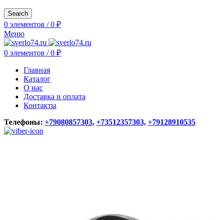
Search
0
элементов
/
0
₽
Меню
0
элементов
/
0
₽
Главная
Каталог
О нас
Доставка и оплата
Контакты
Телефоны:
+79080857303
,
+73512357303,
+79128910535