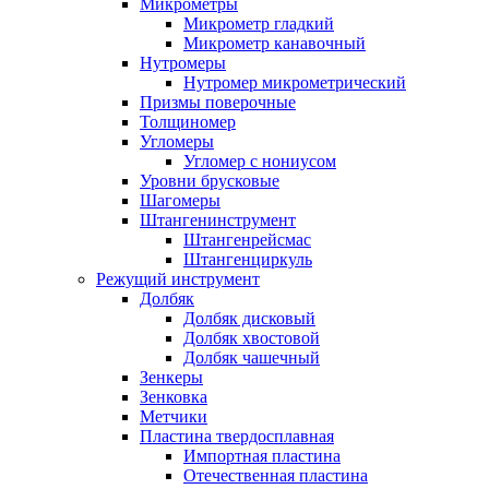
Микрометры
Микрометр гладкий
Микрометр канавочный
Нутромеры
Нутромер микрометрический
Призмы поверочные
Толщиномер
Угломеры
Угломер с нониусом
Уровни брусковые
Шагомеры
Штангенинструмент
Штангенрейсмас
Штангенциркуль
Режущий инструмент
Долбяк
Долбяк дисковый
Долбяк хвостовой
Долбяк чашечный
Зенкеры
Зенковка
Метчики
Пластина твердосплавная
Импортная пластина
Отечественная пластина