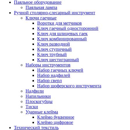
Паяльное оборудование
Паяльная лампа
Ручной столярно-слесарный инструмент
Ключи гаечные
Воротки для метчиков
Ключ гаечный односторонний
Ключ для шлицевых гаек
Ключ комбинированный
Ключ разводной
Ключ ступичный
Ключ трубный
Ключ шестигранный
Наборы инструментов
Набор гаечных ключей
Набор надфилей
Набор сверл
Набор шоферского инструмента
Надфили
Напильники
Плоскогубцы
Тиски
Ударные клейма
Клеймо буквенное
Клеймо цифровое
Технический текстиль