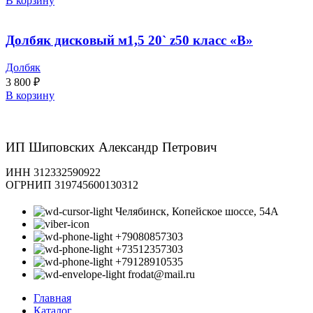
В корзину
Долбяк дисковый м1,5 20` z50 класс «В»
Долбяк
3 800
₽
В корзину
ИП Шиповских Александр Петрович
ИНН 312332590922
ОГРНИП 319745600130312
Челябинск, Копейское шоссе, 54А
+79080857303
+73512357303
+79128910535
frodat@mail.ru
Главная
Каталог