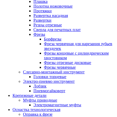
Плашка
Полотна ножовочные
Протяжки
Развертка насадная
Развертки
Резцы отрезные
Сверла для печатных плат
Фрезы
Борфрезы
Фреза червячная для нарезания зубьев
звездочек
Фрезы концевые с цилиндрическим
хвостовиком
Фрезы отрезные дисковые
Фрезы червячные
Слесарно-монтажный инструмент
Головки торцевые
Электро-пневмо инструмент
Лобзик
Пневмогайковерт
Крепежные детали
Муфты приводные
Электромагнитные муфты
Оснастка технологическая
Оправка к фрезе