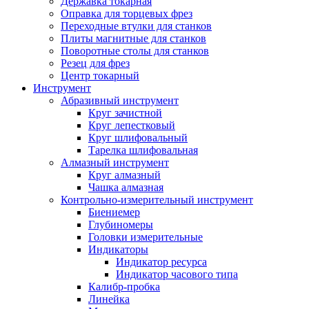
Державка токарная
Оправка для торцевых фрез
Переходные втулки для станков
Плиты магнитные для станков
Поворотные столы для станков
Резец для фрез
Центр токарный
Инструмент
Абразивный инструмент
Круг зачистной
Круг лепестковый
Круг шлифовальный
Тарелка шлифовальная
Алмазный инструмент
Круг алмазный
Чашка алмазная
Контрольно-измерительный инструмент
Биениемер
Глубиномеры
Головки измерительные
Индикаторы
Индикатор ресурса
Индикатор часового типа
Калибр-пробка
Линейка