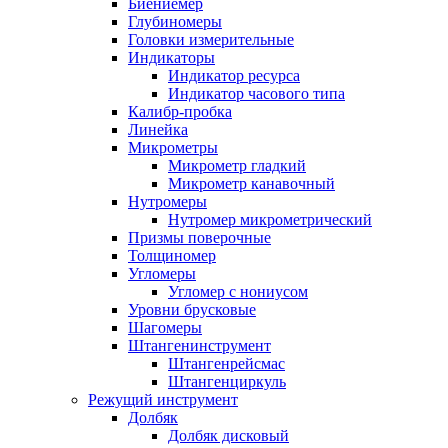
Биениемер
Глубиномеры
Головки измерительные
Индикаторы
Индикатор ресурса
Индикатор часового типа
Калибр-пробка
Линейка
Микрометры
Микрометр гладкий
Микрометр канавочный
Нутромеры
Нутромер микрометрический
Призмы поверочные
Толщиномер
Угломеры
Угломер с нониусом
Уровни брусковые
Шагомеры
Штангенинструмент
Штангенрейсмас
Штангенциркуль
Режущий инструмент
Долбяк
Долбяк дисковый