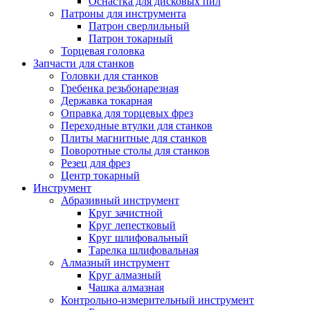
Оснастка для дисковых пил
Патроны для инструмента
Патрон сверлильный
Патрон токарный
Торцевая головка
Запчасти для станков
Головки для станков
Гребенка резьбонарезная
Державка токарная
Оправка для торцевых фрез
Переходные втулки для станков
Плиты магнитные для станков
Поворотные столы для станков
Резец для фрез
Центр токарный
Инструмент
Абразивный инструмент
Круг зачистной
Круг лепестковый
Круг шлифовальный
Тарелка шлифовальная
Алмазный инструмент
Круг алмазный
Чашка алмазная
Контрольно-измерительный инструмент