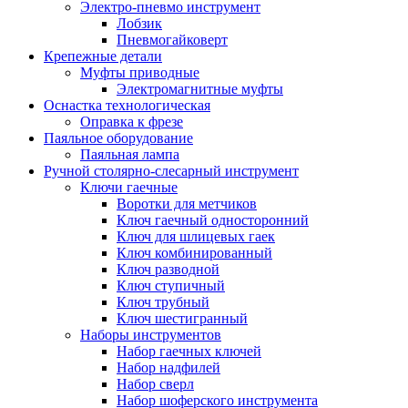
Электро-пневмо инструмент
Лобзик
Пневмогайковерт
Крепежные детали
Муфты приводные
Электромагнитные муфты
Оснастка технологическая
Оправка к фрезе
Паяльное оборудование
Паяльная лампа
Ручной столярно-слесарный инструмент
Ключи гаечные
Воротки для метчиков
Ключ гаечный односторонний
Ключ для шлицевых гаек
Ключ комбинированный
Ключ разводной
Ключ ступичный
Ключ трубный
Ключ шестигранный
Наборы инструментов
Набор гаечных ключей
Набор надфилей
Набор сверл
Набор шоферского инструмента