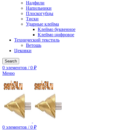
Надфили
Напильники
Плоскогубцы
Тиски
Ударные клейма
Клеймо буквенное
Клеймо цифровое
Технический текстиль
Ветошь
Цековки
Search
0
элементов
/
0
₽
Меню
0
элементов
/
0
₽