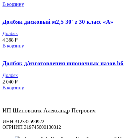
В корзину
Долбяк дисковый м2,5 30` z 30 класс «А»
Долбяк
4 368
₽
В корзину
Долбяк д/изготовления шпоночных пазов h6
Долбяк
2 040
₽
В корзину
ИП Шиповских Александр Петрович
ИНН 312332590922
ОГРНИП 319745600130312