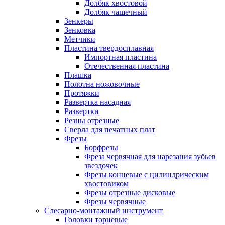
Долбяк хвостовой
Долбяк чашечный
Зенкеры
Зенковка
Метчики
Пластина твердосплавная
Импортная пластина
Отечественная пластина
Плашка
Полотна ножовочные
Протяжки
Развертка насадная
Развертки
Резцы отрезные
Сверла для печатных плат
Фрезы
Борфрезы
Фреза червячная для нарезания зубьев
звездочек
Фрезы концевые с цилиндрическим
хвостовиком
Фрезы отрезные дисковые
Фрезы червячные
Слесарно-монтажный инструмент
Головки торцевые