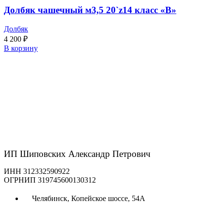
Долбяк чашечный м3,5 20`z14 класс «В»
Долбяк
4 200
₽
В корзину
ИП Шиповских Александр Петрович
ИНН 312332590922
ОГРНИП 319745600130312
Челябинск, Копейское шоссе, 54А