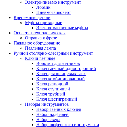
Электро-пневмо инструмент
Лобзик
Пневмогайковерт
Крепежные детали
Муфты приводные
Электромагнитные муфты
Оснастка технологическая
Оправка к фрезе
Паяльное оборудование
Паяльная лампа
Ручной столярно-слесарный инструмент
Ключи гаечные
Воротки для метчиков
Ключ гаечный односторонний
Ключ для шлицевых гаек
Ключ комбинированный
Ключ разводной
Ключ ступичный
Ключ трубный
Ключ шестигранный
Наборы инструментов
Набор гаечных ключей
Набор надфилей
Набор сверл
Набор шоферского инструмента