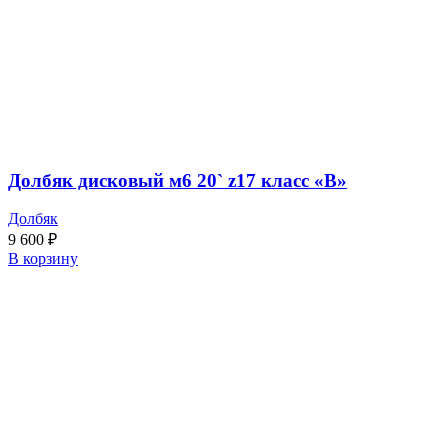
Долбяк дисковый м6 20` z17 класс «В»
Долбяк
9 600
₽
В корзину