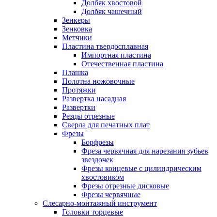
Долбяк хвостовой
Долбяк чашечный
Зенкеры
Зенковка
Метчики
Пластина твердосплавная
Импортная пластина
Отечественная пластина
Плашка
Полотна ножовочные
Протяжки
Развертка насадная
Развертки
Резцы отрезные
Сверла для печатных плат
Фрезы
Борфрезы
Фреза червячная для нарезания зубьев
звездочек
Фрезы концевые с цилиндрическим
хвостовиком
Фрезы отрезные дисковые
Фрезы червячные
Слесарно-монтажный инструмент
Головки торцевые