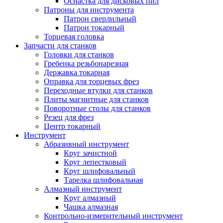
Оснастка для дисковых пил
Патроны для инструмента
Патрон сверлильный
Патрон токарный
Торцевая головка
Запчасти для станков
Головки для станков
Гребенка резьбонарезная
Державка токарная
Оправка для торцевых фрез
Переходные втулки для станков
Плиты магнитные для станков
Поворотные столы для станков
Резец для фрез
Центр токарный
Инструмент
Абразивный инструмент
Круг зачистной
Круг лепестковый
Круг шлифовальный
Тарелка шлифовальная
Алмазный инструмент
Круг алмазный
Чашка алмазная
Контрольно-измерительный инструмент