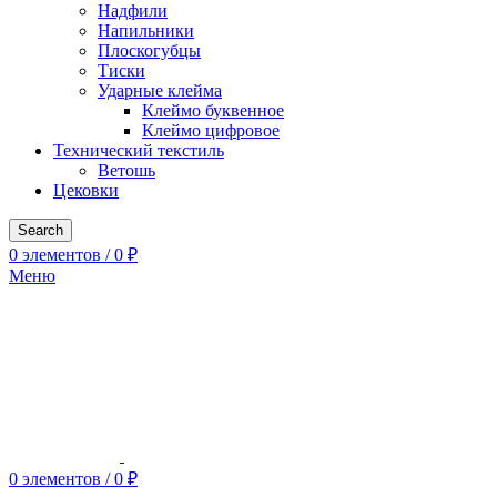
Надфили
Напильники
Плоскогубцы
Тиски
Ударные клейма
Клеймо буквенное
Клеймо цифровое
Технический текстиль
Ветошь
Цековки
Search
0
элементов
/
0
₽
Меню
0
элементов
/
0
₽