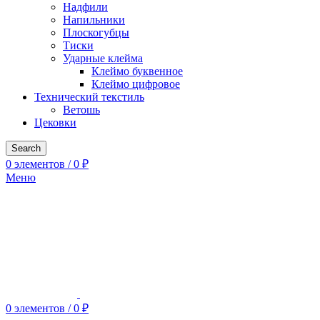
Надфили
Напильники
Плоскогубцы
Тиски
Ударные клейма
Клеймо буквенное
Клеймо цифровое
Технический текстиль
Ветошь
Цековки
Search
0
элементов
/
0
₽
Меню
0
элементов
/
0
₽