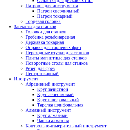
Оснастка для дисковых пил
Патроны для инструмента
Патрон сверлильный
Патрон токарный
Торцевая головка
Запчасти для станков
Головки для станков
Гребенка резьбонарезная
Державка токарная
Оправка для торцевых фрез
Переходные втулки для станков
Плиты магнитные для станков
Поворотные столы для станков
Резец для фрез
Центр токарный
Инструмент
Абразивный инструмент
Круг зачистной
Круг лепестковый
Круг шлифовальный
Тарелка шлифовальная
Алмазный инструмент
Круг алмазный
Чашка алмазная
Контрольно-измерительный инструмент