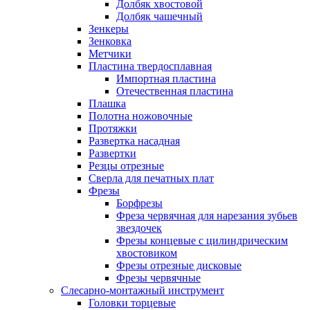
Долбяк хвостовой
Долбяк чашечный
Зенкеры
Зенковка
Метчики
Пластина твердосплавная
Импортная пластина
Отечественная пластина
Плашка
Полотна ножовочные
Протяжки
Развертка насадная
Развертки
Резцы отрезные
Сверла для печатных плат
Фрезы
Борфрезы
Фреза червячная для нарезания зубьев
звездочек
Фрезы концевые с цилиндрическим
хвостовиком
Фрезы отрезные дисковые
Фрезы червячные
Слесарно-монтажный инструмент
Головки торцевые