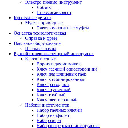
Электро-пневмо инструмент
Лобзик
Пневмогайковерт
Крепежные детали
Муфты приводные
Электромагнитные муфты
Оснастка технологическая
Оправка к фрезе
Паяльное оборудование
Паяльная лампа
Ручной столярно-слесарный инструмент
Ключи гаечные
Воротки для метчиков
Ключ гаечный односторонний
Ключ для шлицевых гаек
Ключ комбинированный
Ключ разводной
Ключ ступичный
Ключ трубный
Ключ шестигранный
Наборы инструментов
Набор гаечных ключей
Набор надфилей
Набор сверл
Набор шоферского инструмента