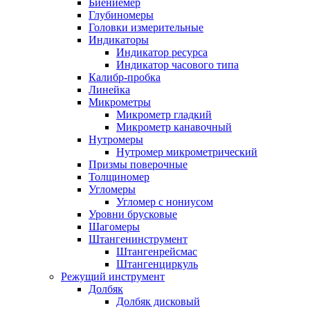
Биениемер
Глубиномеры
Головки измерительные
Индикаторы
Индикатор ресурса
Индикатор часового типа
Калибр-пробка
Линейка
Микрометры
Микрометр гладкий
Микрометр канавочный
Нутромеры
Нутромер микрометрический
Призмы поверочные
Толщиномер
Угломеры
Угломер с нониусом
Уровни брусковые
Шагомеры
Штангенинструмент
Штангенрейсмас
Штангенциркуль
Режущий инструмент
Долбяк
Долбяк дисковый