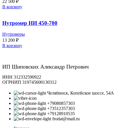
22 500
₽
В корзину
Нутромер НИ 450-700
Нутромеры
13 200
₽
В корзину
ИП Шиповских Александр Петрович
ИНН 312332590922
ОГРНИП 319745600130312
Челябинск, Копейское шоссе, 54А
+79080857303
+73512357303
+79128910535
frodat@mail.ru