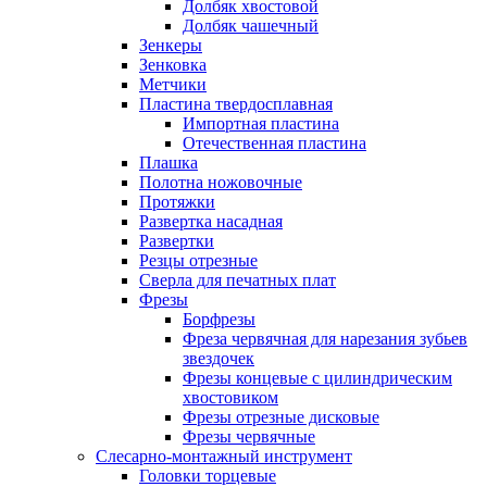
Долбяк хвостовой
Долбяк чашечный
Зенкеры
Зенковка
Метчики
Пластина твердосплавная
Импортная пластина
Отечественная пластина
Плашка
Полотна ножовочные
Протяжки
Развертка насадная
Развертки
Резцы отрезные
Сверла для печатных плат
Фрезы
Борфрезы
Фреза червячная для нарезания зубьев
звездочек
Фрезы концевые с цилиндрическим
хвостовиком
Фрезы отрезные дисковые
Фрезы червячные
Слесарно-монтажный инструмент
Головки торцевые