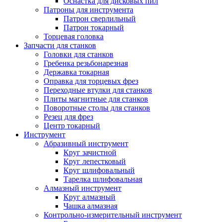
Оснастка для дисковых пил
Патроны для инструмента
Патрон сверлильный
Патрон токарный
Торцевая головка
Запчасти для станков
Головки для станков
Гребенка резьбонарезная
Державка токарная
Оправка для торцевых фрез
Переходные втулки для станков
Плиты магнитные для станков
Поворотные столы для станков
Резец для фрез
Центр токарный
Инструмент
Абразивный инструмент
Круг зачистной
Круг лепестковый
Круг шлифовальный
Тарелка шлифовальная
Алмазный инструмент
Круг алмазный
Чашка алмазная
Контрольно-измерительный инструмент