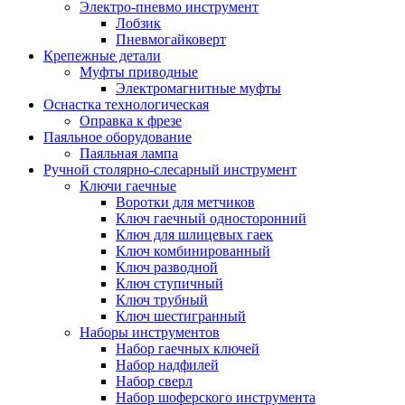
Электро-пневмо инструмент
Лобзик
Пневмогайковерт
Крепежные детали
Муфты приводные
Электромагнитные муфты
Оснастка технологическая
Оправка к фрезе
Паяльное оборудование
Паяльная лампа
Ручной столярно-слесарный инструмент
Ключи гаечные
Воротки для метчиков
Ключ гаечный односторонний
Ключ для шлицевых гаек
Ключ комбинированный
Ключ разводной
Ключ ступичный
Ключ трубный
Ключ шестигранный
Наборы инструментов
Набор гаечных ключей
Набор надфилей
Набор сверл
Набор шоферского инструмента