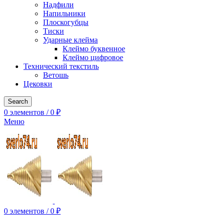
Надфили
Напильники
Плоскогубцы
Тиски
Ударные клейма
Клеймо буквенное
Клеймо цифровое
Технический текстиль
Ветошь
Цековки
Search
0
элементов
/
0
₽
Меню
0
элементов
/
0
₽