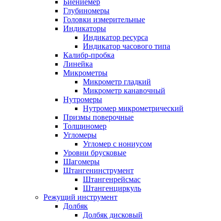
Биениемер
Глубиномеры
Головки измерительные
Индикаторы
Индикатор ресурса
Индикатор часового типа
Калибр-пробка
Линейка
Микрометры
Микрометр гладкий
Микрометр канавочный
Нутромеры
Нутромер микрометрический
Призмы поверочные
Толщиномер
Угломеры
Угломер с нониусом
Уровни брусковые
Шагомеры
Штангенинструмент
Штангенрейсмас
Штангенциркуль
Режущий инструмент
Долбяк
Долбяк дисковый