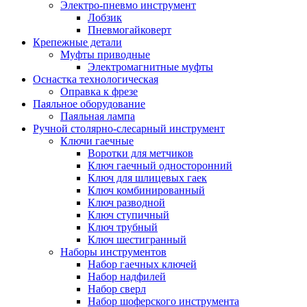
Электро-пневмо инструмент
Лобзик
Пневмогайковерт
Крепежные детали
Муфты приводные
Электромагнитные муфты
Оснастка технологическая
Оправка к фрезе
Паяльное оборудование
Паяльная лампа
Ручной столярно-слесарный инструмент
Ключи гаечные
Воротки для метчиков
Ключ гаечный односторонний
Ключ для шлицевых гаек
Ключ комбинированный
Ключ разводной
Ключ ступичный
Ключ трубный
Ключ шестигранный
Наборы инструментов
Набор гаечных ключей
Набор надфилей
Набор сверл
Набор шоферского инструмента