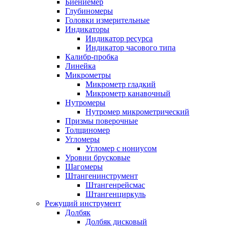
Биениемер
Глубиномеры
Головки измерительные
Индикаторы
Индикатор ресурса
Индикатор часового типа
Калибр-пробка
Линейка
Микрометры
Микрометр гладкий
Микрометр канавочный
Нутромеры
Нутромер микрометрический
Призмы поверочные
Толщиномер
Угломеры
Угломер с нониусом
Уровни брусковые
Шагомеры
Штангенинструмент
Штангенрейсмас
Штангенциркуль
Режущий инструмент
Долбяк
Долбяк дисковый