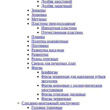
Долбяк хвостовой
Долбяк чашечный
Зенкеры
Зенковка
Метчики
Пластина твердосплавная
Импортная пластина
Отечественная пластина
Плашка
Полотна ножовочные
Протяжки
Развертка насадная
Развертки
Резцы отрезные
Сверла для печатных плат
Фрезы
Борфрезы
Фреза червячная для нарезания зубьев
звездочек
Фрезы концевые с цилиндрическим
хвостовиком
Фрезы отрезные дисковые
Фрезы червячные
Слесарно-монтажный инструмент
Головки торцевые