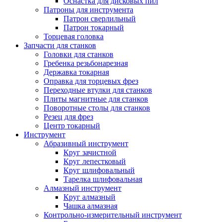
Оснастка для дисковых пил
Патроны для инструмента
Патрон сверлильный
Патрон токарный
Торцевая головка
Запчасти для станков
Головки для станков
Гребенка резьбонарезная
Державка токарная
Оправка для торцевых фрез
Переходные втулки для станков
Плиты магнитные для станков
Поворотные столы для станков
Резец для фрез
Центр токарный
Инструмент
Абразивный инструмент
Круг зачистной
Круг лепестковый
Круг шлифовальный
Тарелка шлифовальная
Алмазный инструмент
Круг алмазный
Чашка алмазная
Контрольно-измерительный инструмент