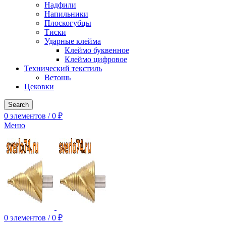
Надфили
Напильники
Плоскогубцы
Тиски
Ударные клейма
Клеймо буквенное
Клеймо цифровое
Технический текстиль
Ветошь
Цековки
Search
0
элементов
/
0
₽
Меню
0
элементов
/
0
₽