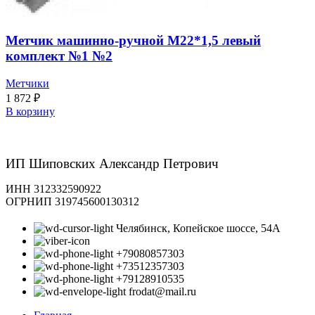
Метчик машинно-ручной М22*1,5 левый
комплект №1 №2
Метчики
1 872
₽
В корзину
ИП Шиповских Александр Петрович
ИНН 312332590922
ОГРНИП 319745600130312
Челябинск, Копейское шоссе, 54А
+79080857303
+73512357303
+79128910535
frodat@mail.ru