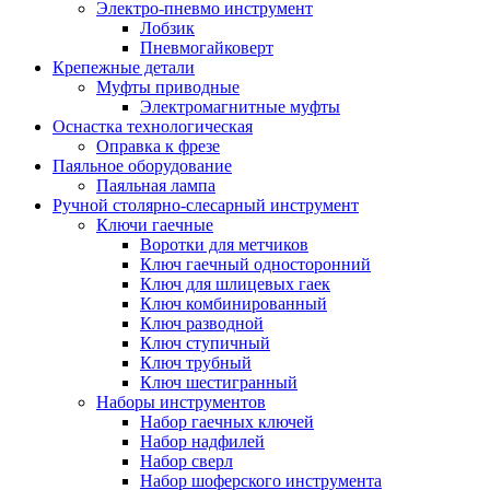
Электро-пневмо инструмент
Лобзик
Пневмогайковерт
Крепежные детали
Муфты приводные
Электромагнитные муфты
Оснастка технологическая
Оправка к фрезе
Паяльное оборудование
Паяльная лампа
Ручной столярно-слесарный инструмент
Ключи гаечные
Воротки для метчиков
Ключ гаечный односторонний
Ключ для шлицевых гаек
Ключ комбинированный
Ключ разводной
Ключ ступичный
Ключ трубный
Ключ шестигранный
Наборы инструментов
Набор гаечных ключей
Набор надфилей
Набор сверл
Набор шоферского инструмента