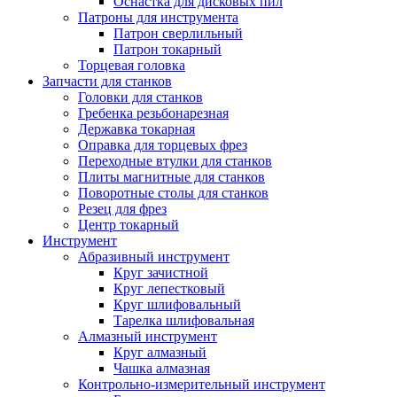
Оснастка для дисковых пил
Патроны для инструмента
Патрон сверлильный
Патрон токарный
Торцевая головка
Запчасти для станков
Головки для станков
Гребенка резьбонарезная
Державка токарная
Оправка для торцевых фрез
Переходные втулки для станков
Плиты магнитные для станков
Поворотные столы для станков
Резец для фрез
Центр токарный
Инструмент
Абразивный инструмент
Круг зачистной
Круг лепестковый
Круг шлифовальный
Тарелка шлифовальная
Алмазный инструмент
Круг алмазный
Чашка алмазная
Контрольно-измерительный инструмент