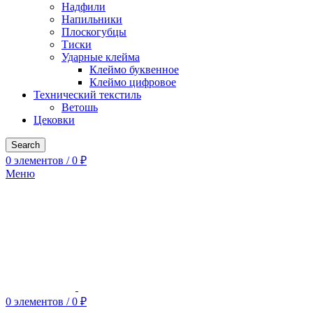
Надфили
Напильники
Плоскогубцы
Тиски
Ударные клейма
Клеймо буквенное
Клеймо цифровое
Технический текстиль
Ветошь
Цековки
Search
0
элементов
/
0
₽
Меню
0
элементов
/
0
₽