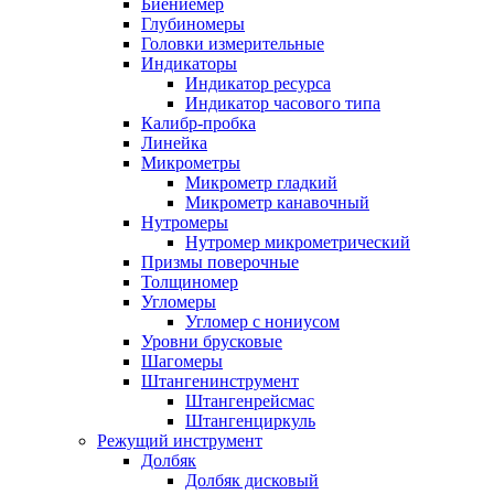
Биениемер
Глубиномеры
Головки измерительные
Индикаторы
Индикатор ресурса
Индикатор часового типа
Калибр-пробка
Линейка
Микрометры
Микрометр гладкий
Микрометр канавочный
Нутромеры
Нутромер микрометрический
Призмы поверочные
Толщиномер
Угломеры
Угломер с нониусом
Уровни брусковые
Шагомеры
Штангенинструмент
Штангенрейсмас
Штангенциркуль
Режущий инструмент
Долбяк
Долбяк дисковый