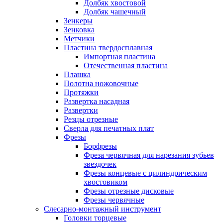
Долбяк хвостовой
Долбяк чашечный
Зенкеры
Зенковка
Метчики
Пластина твердосплавная
Импортная пластина
Отечественная пластина
Плашка
Полотна ножовочные
Протяжки
Развертка насадная
Развертки
Резцы отрезные
Сверла для печатных плат
Фрезы
Борфрезы
Фреза червячная для нарезания зубьев
звездочек
Фрезы концевые с цилиндрическим
хвостовиком
Фрезы отрезные дисковые
Фрезы червячные
Слесарно-монтажный инструмент
Головки торцевые