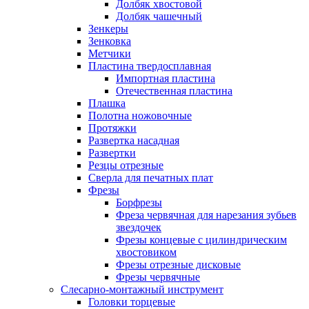
Долбяк хвостовой
Долбяк чашечный
Зенкеры
Зенковка
Метчики
Пластина твердосплавная
Импортная пластина
Отечественная пластина
Плашка
Полотна ножовочные
Протяжки
Развертка насадная
Развертки
Резцы отрезные
Сверла для печатных плат
Фрезы
Борфрезы
Фреза червячная для нарезания зубьев
звездочек
Фрезы концевые с цилиндрическим
хвостовиком
Фрезы отрезные дисковые
Фрезы червячные
Слесарно-монтажный инструмент
Головки торцевые