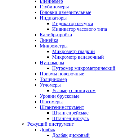
Биениемер
Глубиномеры
Головки измерительные
Индикаторы
Индикатор ресурса
Индикатор часового типа
Калибр-пробка
Линейка
Микрометры
Микрометр гладкий
Микрометр канавочный
Нутромеры
Нутромер микрометрический
Призмы поверочные
Толщиномер
Угломеры
Угломер с нониусом
Уровни брусковые
Шагомеры
Штангенинструмент
Штангенрейсмас
Штангенциркуль
Режущий инструмент
Долбяк
Долбяк дисковый