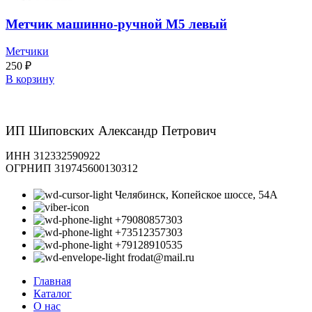
Метчик машинно-ручной М5 левый
Метчики
250
₽
В корзину
ИП Шиповских Александр Петрович
ИНН 312332590922
ОГРНИП 319745600130312
Челябинск, Копейское шоссе, 54А
+79080857303
+73512357303
+79128910535
frodat@mail.ru
Главная
Каталог
О нас