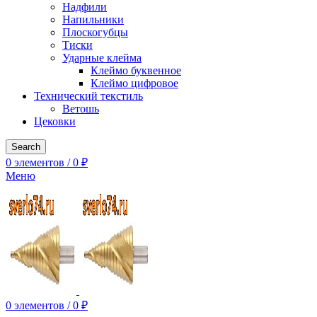
Надфили
Напильники
Плоскогубцы
Тиски
Ударные клейма
Клеймо буквенное
Клеймо цифровое
Технический текстиль
Ветошь
Цековки
Search
0
элементов
/
0
₽
Меню
0
элементов
/
0
₽