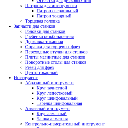
Оснастка для дисковых пил
Патроны для инструмента
Патрон сверлильный
Патрон токарный
Торцевая головка
Запчасти для станков
Головки для станков
Гребенка резьбонарезная
Державка токарная
Оправка для торцевых фрез
Переходные втулки для станков
Плиты магнитные для станков
Поворотные столы для станков
Резец для фрез
Центр токарный
Инструмент
Абразивный инструмент
Круг зачистной
Круг лепестковый
Круг шлифовальный
Тарелка шлифовальная
Алмазный инструмент
Круг алмазный
Чашка алмазная
Контрольно-измерительный инструмент