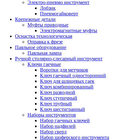
Электро-пневмо инструмент
Лобзик
Пневмогайковерт
Крепежные детали
Муфты приводные
Электромагнитные муфты
Оснастка технологическая
Оправка к фрезе
Паяльное оборудование
Паяльная лампа
Ручной столярно-слесарный инструмент
Ключи гаечные
Воротки для метчиков
Ключ гаечный односторонний
Ключ для шлицевых гаек
Ключ комбинированный
Ключ разводной
Ключ ступичный
Ключ трубный
Ключ шестигранный
Наборы инструментов
Набор гаечных ключей
Набор надфилей
Набор сверл
Набор шоферского инструмента